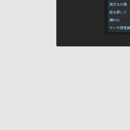
旅立ちの酒
紋を探して
鋼の心
ヤンサ捜査