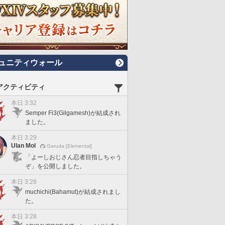
ュニティウォール
アクティビティ
本日 3:32
Semper Fi3(Gilgamesh)が結成され
ました。
本日 3:29
Ulan Mol
Garuda [Elemental]
「よーしおじさん忍者目指しちゃう
ぞ」を公開しました。
本日 3:28
muchichi(Bahamut)が結成されまし
た。
本日 3:28