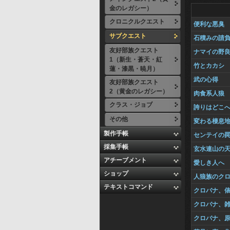
金のレガシー）
クロニクルクエスト
便利な悪臭
サブクエスト
石積みの請
友好部族クエスト
ナマイの野
1（新生・蒼天・紅
竹とカカシ
蓮・漆黒・暁月）
武の心得
友好部族クエスト
2（黄金のレガシー）
肉食系人狼
クラス・ジョブ
誇りはどこ
その他
変わる棲息
製作手帳
センテイの
採集手帳
玄水連山の
アチーブメント
愛しき人へ
ショップ
人狼族のク
テキストコマンド
クロバナ、
クロバナ、
クロバナ、