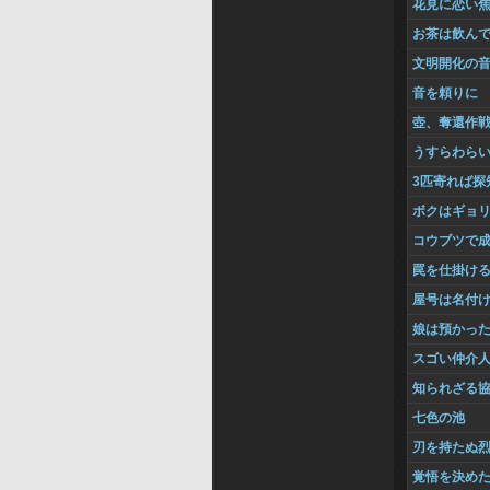
花見に恋い
お茶は飲ん
文明開化の
音を頼りに
壺、奪還作
うすらわら
3匹寄れば探
ボクはギョ
コウブツで
罠を仕掛け
屋号は名付
娘は預かっ
スゴい仲介
知られざる
七色の池
刃を持たぬ
覚悟を決め