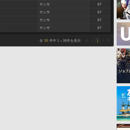
ヤンサ
67
ヤンサ
67
ヤンサ
67
線
ヤンサ
67
全
36
件中
1
～
36
件を表示
1