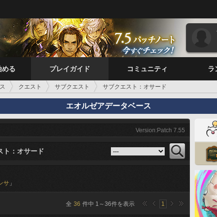
始める
プレイガイド
コミュニティ
ラ
ス
クエスト
サブクエスト
サブクエスト：オサード
エオルゼアデータベース
Version:Patch 7.55
スト：オサード
ンサ
」
全
36
件中
1
～
36
件を表示
1