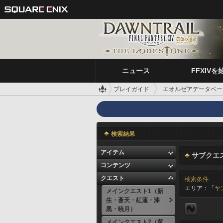
ニュース
FFXIVを
プレイガイド
エオルゼアデータベー
検索結果
アイテム
サブクエ
コンテンツ
クエスト
検索条件
エリア：「
ヤ
メインクエスト1（新
生・蒼天・紅蓮・漆
黒・暁月）
メインクエスト2（黄