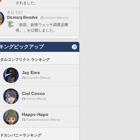
されました。
本日 3:07
Dicetarg Beoulve
Unicorn [Meteor]
「鉄筋、妖怪ウォッチ調度品獲
得。」を公開しました。
キングピックアップ
タルコンフリクト ランキング
Jay Eins
Chocobo [Mana]
Ciel Cocco
Anima [Mana]
Happo Hapo
Pandaemonium [Mana]
ドカンパニーランキング