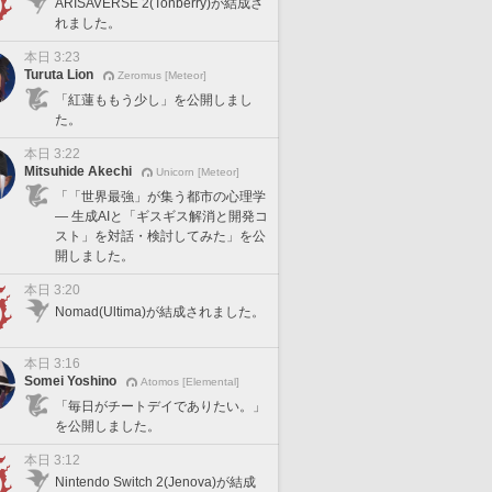
ARISAVERSE 2(Tonberry)が結成さ
れました。
本日 3:23
Turuta Lion
Zeromus [Meteor]
「紅蓮ももう少し」を公開しまし
た。
本日 3:22
Mitsuhide Akechi
Unicorn [Meteor]
「「世界最強」が集う都市の心理学
— 生成AIと「ギスギス解消と開発コ
スト」を対話・検討してみた」を公
開しました。
本日 3:20
Nomad(Ultima)が結成されました。
本日 3:16
Somei Yoshino
Atomos [Elemental]
「毎日がチートデイでありたい。」
を公開しました。
本日 3:12
Nintendo Switch 2(Jenova)が結成