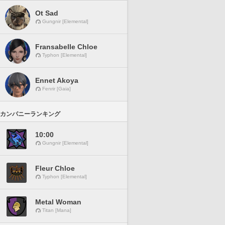
Ot Sad
Gungnir [Elemental]
Fransabelle Chloe
Typhon [Elemental]
Ennet Akoya
Fenrir [Gaia]
カンパニーランキング
10:00
Gungnir [Elemental]
Fleur Chloe
Typhon [Elemental]
Metal Woman
Titan [Mana]