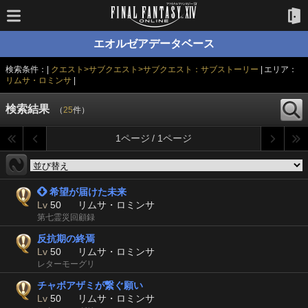
エオルゼアデータベース
検索条件：|
クエスト>サブクエスト>サブクエスト：サブストーリー
| エリア：
リムサ・ロミンサ
|
検索結果
（
25
件）
1ページ / 1ページ
 希望が届けた未来
Lv
50
リムサ・ロミンサ
第七霊災回顧録
反抗期の終焉
Lv
50
リムサ・ロミンサ
レターモーグリ
チャボアザミが繋ぐ願い
Lv
50
リムサ・ロミンサ