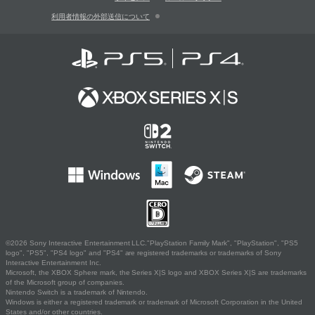
利用者情報の外部送信について
©2026 Sony Interactive Entertainment LLC."PlayStation Family Mark", "PlayStation", "PS5
logo", "PS5", "PS4 logo" and "PS4" are registered trademarks or trademarks of Sony
Interactive Entertainment Inc.
Microsoft, the XBOX Sphere mark, the Series X|S logo and XBOX Series X|S are trademarks
of the Microsoft group of companies.
Nintendo Switch is a trademark of Nintendo.
Windows is either a registered trademark or trademark of Microsoft Corporation in the United
States and/or other countries.