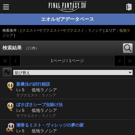
エオルゼアデータベース
検索条件：|
クエスト>サブクエスト>サブクエスト：ラノシア
| エリア：
低地ラ
ノシア
|
検索結果
（
21
件）
1ページ / 1ページ
新農法の試行錯誤
Lv
5
低地ラノシア
サブクエスト：ラノシア
ぼさぼさシープ虫除け法
Lv
5
低地ラノシア
サブクエスト：ラノシア
潮香るミスト・ヴィレッジの夢の家
Lv
5
低地ラノシア