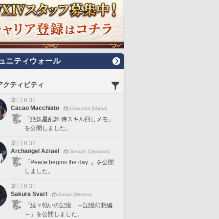
ュニティウォール
アクティビティ
本日 6:37
Cacao Macchiato
Chocobo [Mana]
「絶妖星乱舞 侍スキル回しメモ」
を公開しました。
本日 6:32
Archangel Azrael
Seraph [Dynamis]
「Peace begins the day..」を公開
しました。
本日 6:31
Sakura Svart
Belias [Meteor]
「続々戦いの記憶 ～記憶幻想編
～」を公開しました。