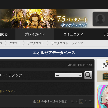
始める
プレイガイド
コミュニティ
ラ
ス
クエスト
サブクエスト
サブクエスト：ラノシア
エオルゼアデータベース
Version:Patch 7.55
スト：ラノシア
地ラノシア
」
全
11
件中
1
～
11
件を表示
1