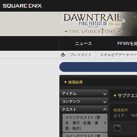
ニュース
FFXIVを
プレイガイド
エオルゼアデータベー
検索結果
アイテム
サブクエ
コンテンツ
クエスト
検索条件
エリア：「
外
メインクエスト1（新
生・蒼天・紅蓮・漆
黒・暁月）
メインクエスト2（黄