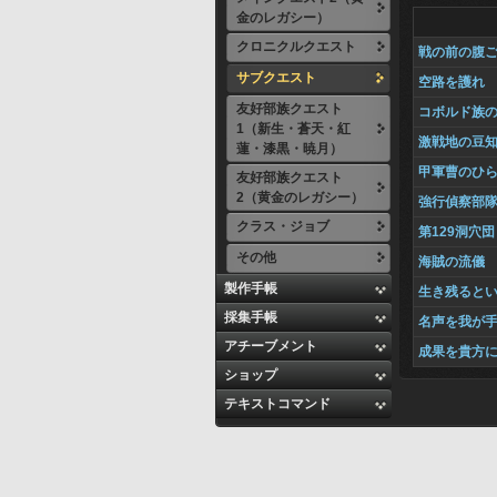
金のレガシー）
クロニクルクエスト
戦の前の腹
サブクエスト
空路を護れ
友好部族クエスト
コボルド族
1（新生・蒼天・紅
激戦地の豆
蓮・漆黒・暁月）
甲軍曹のひ
友好部族クエスト
2（黄金のレガシー）
強行偵察部
クラス・ジョブ
第129洞穴団
その他
海賊の流儀
製作手帳
生き残ると
採集手帳
名声を我が
アチーブメント
成果を貴方
ショップ
テキストコマンド