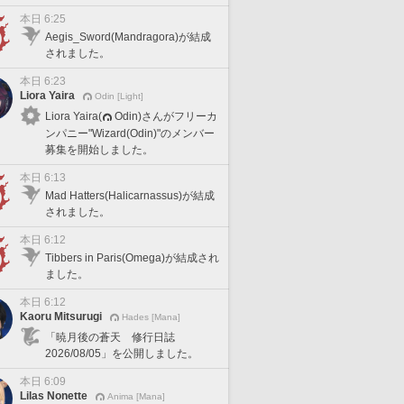
本日 6:25
Aegis_Sword(Mandragora)が結成
されました。
本日 6:23
Liora Yaira
Odin [Light]
Liora Yaira(
Odin)さんがフリーカ
ンパニー"Wizard(Odin)"のメンバー
募集を開始しました。
本日 6:13
Mad Hatters(Halicarnassus)が結成
されました。
本日 6:12
Tibbers in Paris(Omega)が結成され
ました。
本日 6:12
Kaoru Mitsurugi
Hades [Mana]
「暁月後の蒼天 修行日誌
2026/08/05」を公開しました。
本日 6:09
Lilas Nonette
Anima [Mana]