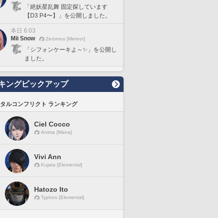
「絶妖星乱舞 固定探しています
【D3 P4〜】」を公開しました。
本日 6:03
Mii Snow
Zeromus [Meteor]
「シフォンケーキよ～✨」を公開し
ました。
キングピックアップ
タルコンフリクト ランキング
Ciel Cocco
Anima [Mana]
Vivi Ann
Kujata [Elemental]
Hatozo Ito
Typhon [Elemental]