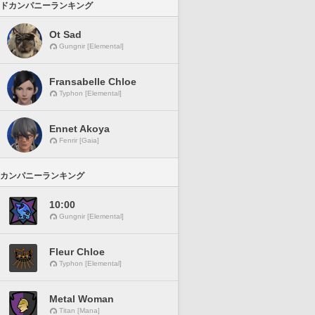
ドカンパニーランキング
Ot Sad
Gungnir [Elemental]
Fransabelle Chloe
Typhon [Elemental]
Ennet Akoya
Fenrir [Gaia]
カンパニーランキング
10:00
Gungnir [Elemental]
Fleur Chloe
Typhon [Elemental]
Metal Woman
Titan [Mana]