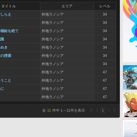
タイトル
エリア
レベル
ごしらえ
外地ラノシア
34
外地ラノシア
34
の補給を絶て
外地ラノシア
34
知識
外地ラノシア
34
らめき
外地ラノシア
34
隊の捜索
外地ラノシア
34
外地ラノシア
34
外地ラノシア
47
いうこと
外地ラノシア
47
手に
外地ラノシア
47
に
外地ラノシア
47
全
11
件中
1
～
11
件を表示
1