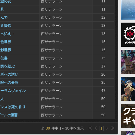
は旅の友
西ザナラーン
11
道具
西ザナラーン
11
こんで
西ザナラーン
12
ゴミ掃除
西ザナラーン
13
追っ払え！
西ザナラーン
13
染色世界
西ザナラーン
15
投影世界
西ザナラーン
15
秘伝書
西ザナラーン
15
か実を結ぶ
西ザナラーン
17
練所への誘い
西ザナラーン
20
寺院への蠱惑
西ザナラーン
35
オーラムヴェイル
西ザナラーン
47
職人
西ザナラーン
50
パレスは死の香り
西ザナラーン
50
プールの面影
西ザナラーン
50
全
30
件中
1
～
30
件を表示
1