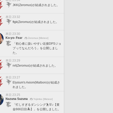
本日 23:34
JKK(Zeromus)が結成されました。
本日 23:32
ftgk(Zeromus)が結成されました。
本日 23:30
Ko-yo- Fear
Zeromus [Meteor]
「初心者に扱いやすい近接DPSジョ
ブってなんだろう」を公開しまし
た。
本日 23:29
nrt(Zeromus)が結成されました。
本日 23:27
Elysium's Axiom(Malboro)が結成さ
れました。
本日 23:25
Nazuna Suzuna
Yojimbo [Meteor]
「忙しすぎるダンシング🕺🐰♪【黄
金666日目🏝️】」を公開しました。