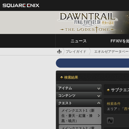
ニュース
FFXIVを
プレイガイド
エオルゼアデータベー
検索結果
アイテム
サブクエ
コンテンツ
クエスト
検索条件
エリア：「
西
メインクエスト1（新
生・蒼天・紅蓮・漆
黒・暁月）
メインクエスト2（黄