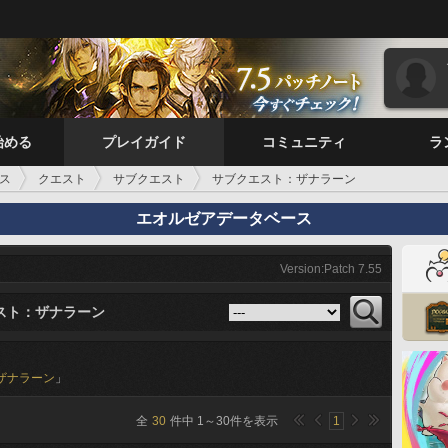
始める
プレイガイド
コミュニティ
ラ
ス
クエスト
サブクエスト
サブクエスト：ザナラーン
エオルゼアデータベース
Version:Patch 7.55
スト：ザナラーン
ザナラーン
」
全
30
件中
1
～
30
件を表示
1