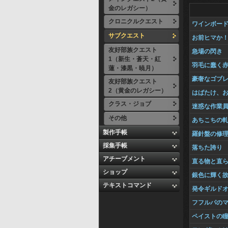
金のレガシー）
クロニクルクエスト
ワインボー
サブクエスト
お前ヒマか
友好部族クエスト
急場の閃き
1（新生・蒼天・紅
羽毛に蠢く
蓮・漆黒・暁月）
豪奢なゴブ
友好部族クエスト
2（黄金のレガシー）
はばたけ、
クラス・ジョブ
迷惑な作業
その他
あちこちの
製作手帳
羅針盤の修
採集手帳
落ちた誇り
アチーブメント
直る物と直
ショップ
銀色に輝く
テキストコマンド
発令ギルド
フフルパの
ペイストの