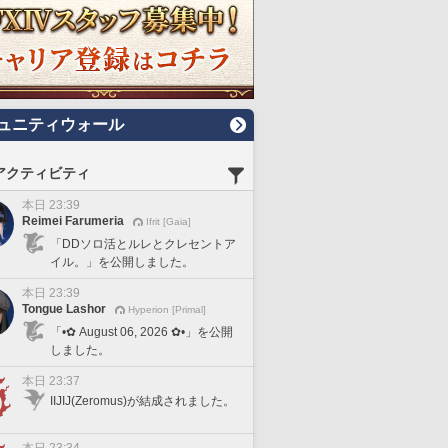
ュニティウォール
アクティビティ
本日 23:39
Reimei Farumeria
Ifrit [Gaia]
「DDソロ活とルレとクレセントア
イル。」を公開しました。
本日 23:39
Tongue Lashor
Hyperion [Primal]
「•✿ August 06, 2026 ✿•」を公開
しました。
本日 23:37
IIJIJ(Zeromus)が結成されました。