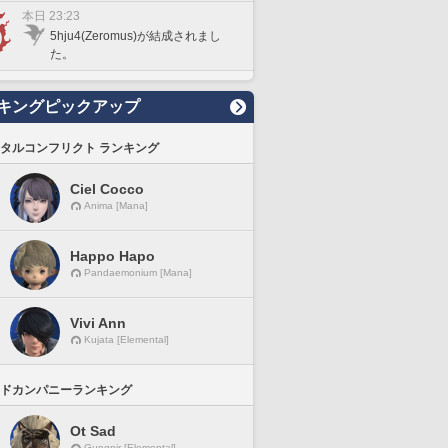
本日 23:23
5hju4(Zeromus)が結成されまし
た。
キングピックアップ
タルコンフリクト ランキング
Ciel Cocco
Anima [Mana]
Happo Hapo
Pandaemonium [Mana]
Vivi Ann
Kujata [Elemental]
ドカンパニーランキング
Ot Sad
Gungnir [Elemental]