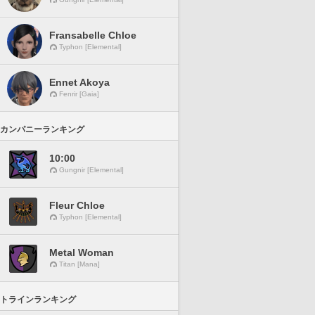
Fransabelle Chloe
Typhon [Elemental]
Ennet Akoya
Fenrir [Gaia]
カンパニーランキング
10:00
Gungnir [Elemental]
Fleur Chloe
Typhon [Elemental]
Metal Woman
Titan [Mana]
トラインランキング