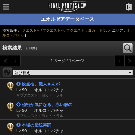
エオルゼアデータベース
検索条件：|
クエスト>サブクエスト>サブクエスト：ヨカ・トラル
| エリア：
オ
ルコ・パチャ
|
検索結果
（
30
件）
1ページ / 1ページ
 総点検、職人さんが
Lv
90
オルコ・パチャ
サブクエスト：ヨカ・トラル
 秘密が気になる、赤い服の
Lv
90
オルコ・パチャ
サブクエスト：ヨカ・トラル
 本場の伝統舞踊
Lv
90
オルコ・パチャ