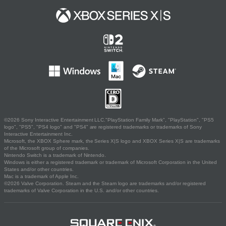
©2026 Sony Interactive Entertainment LLC."PlayStation Family Mark", "PlayStation", "PS5
logo", "PS5", "PS4 logo" and "PS4" are registered trademarks or trademarks of Sony
Interactive Entertainment Inc.
Microsoft, the XBOX Sphere mark, the Series X|S logo and XBOX Series X|S are trademarks
of the Microsoft group of companies.
Nintendo Switch is a trademark of Nintendo.
Windows is either a registered trademark or trademark of Microsoft Corporation in the United
States and/or other countries.
Mac is a trademark of Apple Inc.
©2026 Valve Corporation. Steam and the Steam logo are trademarks and/or registered
trademarks of Valve Corporation in the U.S. and/or other countries.