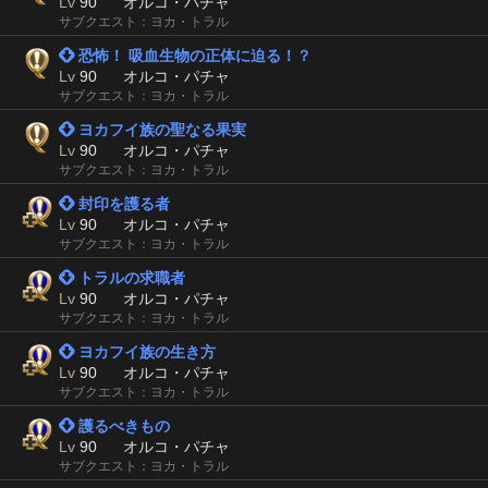
Lv
90
オルコ・パチャ
サブクエスト：ヨカ・トラル
 恐怖！ 吸血生物の正体に迫る！？
Lv
90
オルコ・パチャ
サブクエスト：ヨカ・トラル
 ヨカフイ族の聖なる果実
Lv
90
オルコ・パチャ
サブクエスト：ヨカ・トラル
 封印を護る者
Lv
90
オルコ・パチャ
サブクエスト：ヨカ・トラル
 トラルの求職者
Lv
90
オルコ・パチャ
サブクエスト：ヨカ・トラル
 ヨカフイ族の生き方
Lv
90
オルコ・パチャ
サブクエスト：ヨカ・トラル
 護るべきもの
Lv
90
オルコ・パチャ
サブクエスト：ヨカ・トラル