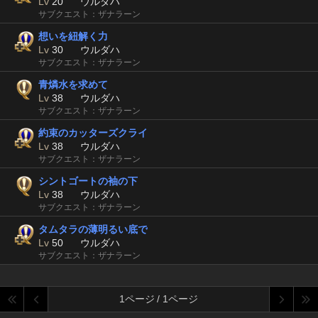
Lv
20
ウルダハ
サブクエスト：ザナラーン
想いを紐解く力
Lv
30
ウルダハ
サブクエスト：ザナラーン
青燐水を求めて
Lv
38
ウルダハ
サブクエスト：ザナラーン
約束のカッターズクライ
Lv
38
ウルダハ
サブクエスト：ザナラーン
シントゴートの袖の下
Lv
38
ウルダハ
サブクエスト：ザナラーン
タムタラの薄明るい底で
Lv
50
ウルダハ
サブクエスト：ザナラーン
1ページ / 1ページ