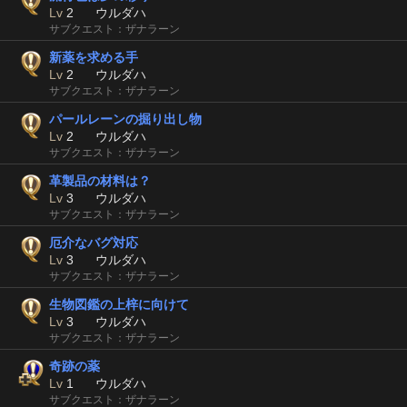
Lv
2
ウルダハ
サブクエスト：ザナラーン
新薬を求める手
Lv
2
ウルダハ
サブクエスト：ザナラーン
パールレーンの掘り出し物
Lv
2
ウルダハ
サブクエスト：ザナラーン
革製品の材料は？
Lv
3
ウルダハ
サブクエスト：ザナラーン
厄介なバグ対応
Lv
3
ウルダハ
サブクエスト：ザナラーン
生物図鑑の上梓に向けて
Lv
3
ウルダハ
サブクエスト：ザナラーン
奇跡の薬
Lv
1
ウルダハ
サブクエスト：ザナラーン