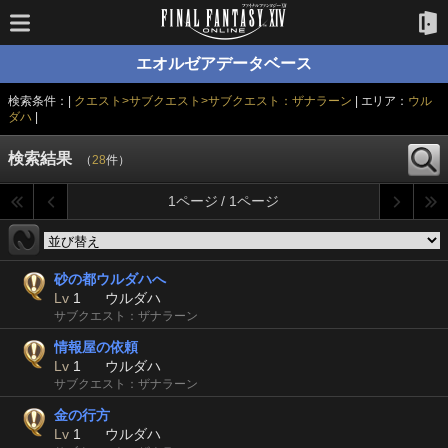
エオルゼアデータベース
検索条件：|
クエスト>サブクエスト>サブクエスト：ザナラーン
| エリア：
ウル
ダハ
|
検索結果
（
28
件）
1ページ / 1ページ
砂の都ウルダハへ
Lv
1
ウルダハ
サブクエスト：ザナラーン
情報屋の依頼
Lv
1
ウルダハ
サブクエスト：ザナラーン
金の行方
Lv
1
ウルダハ