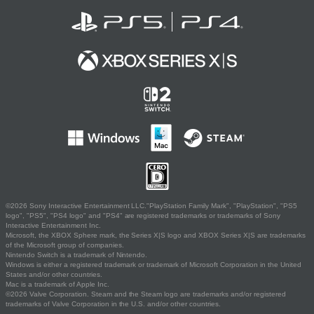
©2026 Sony Interactive Entertainment LLC."PlayStation Family Mark", "PlayStation", "PS5
logo", "PS5", "PS4 logo" and "PS4" are registered trademarks or trademarks of Sony
Interactive Entertainment Inc.
Microsoft, the XBOX Sphere mark, the Series X|S logo and XBOX Series X|S are trademarks
of the Microsoft group of companies.
Nintendo Switch is a trademark of Nintendo.
Windows is either a registered trademark or trademark of Microsoft Corporation in the United
States and/or other countries.
Mac is a trademark of Apple Inc.
©2026 Valve Corporation. Steam and the Steam logo are trademarks and/or registered
trademarks of Valve Corporation in the U.S. and/or other countries.