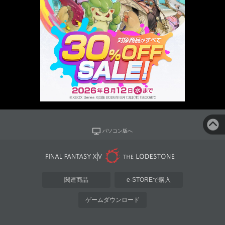
パソコン版へ
関連商品
e-STOREで購入
ゲームダウンロード