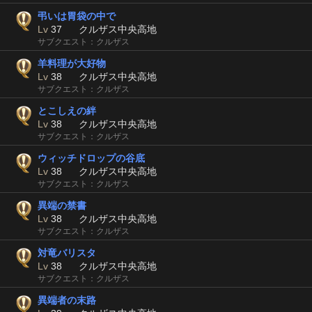
弔いは胃袋の中で
Lv
37
クルザス中央高地
サブクエスト：クルザス
羊料理が大好物
Lv
38
クルザス中央高地
サブクエスト：クルザス
とこしえの絆
Lv
38
クルザス中央高地
サブクエスト：クルザス
ウィッチドロップの谷底
Lv
38
クルザス中央高地
サブクエスト：クルザス
異端の禁書
Lv
38
クルザス中央高地
サブクエスト：クルザス
対竜バリスタ
Lv
38
クルザス中央高地
サブクエスト：クルザス
異端者の末路