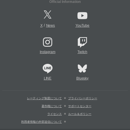
Official Information
/
X
News
YouTube
Instagram
Twitch
LINE
Bluesky
レーティング制度について
プライバシーポリシー
著作権について
サポートセンター
ライセンス
ルール＆ポリシー
利用者情報の外部送信について