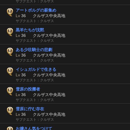
サブクエスト：クルザス
アートボルグの薪集め
Lv
36
クルザス中央高地
サブクエスト：クルザス
黒羊たちが沈黙
Lv
36
クルザス中央高地
サブクエスト：クルザス
ある少壮騎士の悲劇
Lv
36
クルザス中央高地
サブクエスト：クルザス
イシュガルドで生きる
Lv
36
クルザス中央高地
サブクエスト：クルザス
雪原の投擲者
Lv
36
クルザス中央高地
サブクエスト：クルザス
雪原に佇む存在
Lv
36
クルザス中央高地
サブクエスト：クルザス
お嬢さん気をつけて