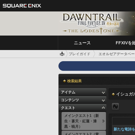
ニュース
FFXIVを
プレイガイド
エオルゼアデータベー
検索結果
アイテム
イシュガ
コンテンツ
クエスト
メインクエスト1（新
生・蒼天・紅蓮・漆
黒・暁月）
新たな竜詩
メインクエスト2（黄