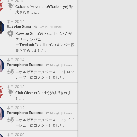
本日 20:15
Colors of Adventure!(Tonberry)が結
成されました。
本日 20:14
Rayylee Sung
Excalibur [Primal]
Rayylee Sung(
Excalibur)さんが
フリーカンパニ
ー"Deviant(Excalibur)"のメンバー募
集を開始しました。
本日 20:14
Persephone Eudoros
Moogle [Chaos]
エオルゼアデータベース「マトロン
カープ」にコメントしました。
本日 20:12
Clair Obscur(Faerie)が結成されま
した。
本日 20:12
Persephone Eudoros
Moogle [Chaos]
エオルゼアデータベース「マッドゴ
ーレム」にコメントしました。
本日 20:09