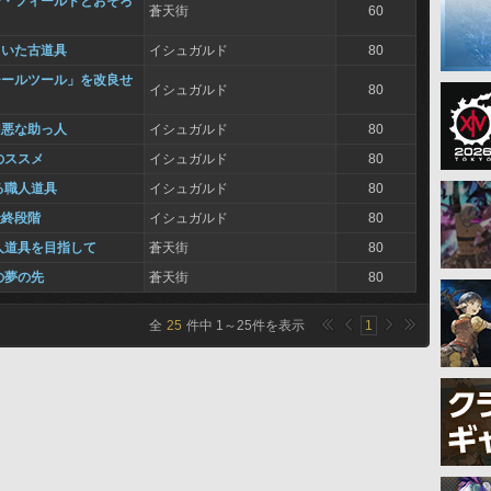
ー・フィールドとおそろ
蒼天街
60
ていた古道具
イシュガルド
80
チールツール」を改良せ
イシュガルド
80
凶悪な助っ人
イシュガルド
80
のススメ
イシュガルド
80
る職人道具
イシュガルド
80
最終段階
イシュガルド
80
人道具を目指して
蒼天街
80
の夢の先
蒼天街
80
全
25
件中
1
～
25
件を表示
1