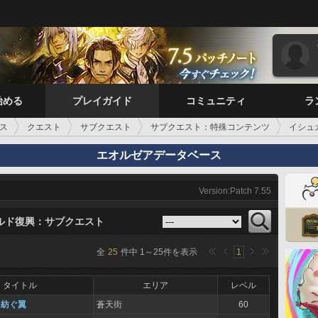
始める
プレイガイド
コミュニティ
ラ
ス
クエスト
サブクエスト
サブクエスト：特殊コンテンツ
イシュ
エオルゼアデータベース
Version:Patch 7.55
ルド復興：サブクエスト
全
25
件中
1
～
25
件を表示
1
タイトル
エリア
レベル
を紡ぐ翼
蒼天街
60