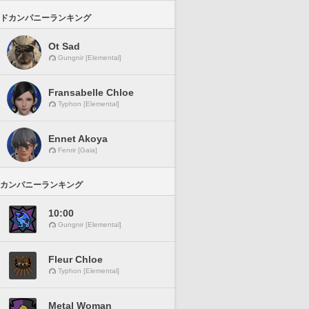
ドカンパニーランキング
Ot Sad
Gungnir [Elemental]
Fransabelle Chloe
Typhon [Elemental]
Ennet Akoya
Fenrir [Gaia]
カンパニーランキング
10:00
Gungnir [Elemental]
Fleur Chloe
Typhon [Elemental]
Metal Woman