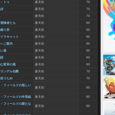
ル・トゥ
蒼天街
70
っぽ
蒼天街
70
に
蒼天街
70
た冒険者たち
蒼天街
60
の拠り所
蒼天街
60
ゲイラキャット
蒼天街
60
設へご案内
蒼天街
60
使い道
蒼天街
60
物語
蒼天街
60
込む変革の風
蒼天街
60
ュランデル伯爵
蒼天街
70
を担うため
蒼天街
70
ー・フィールドの怪しい
蒼天街
60
ー・フィールドの年長組
蒼天街
60
ー・フィールドの新たな
蒼天街
60