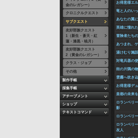
お得意様エ
金のレガシー）
竜と人のい
クロニクルクエスト
あなたの翼
サブクエスト
英雄に憧れ
友好部族クエスト
1（新生・蒼天・紅
冒険者たち
蓮・漆黒・暁月）
あつまれ、
友好部族クエスト
湯けむり施
2（黄金のレガシー）
対竜兵器の
クラス・ジョブ
街の片隅の
その他
雲霧へ吹き
製作手帳
お得意様デ
採集手帳
皇都の未来
アチーブメント
ロランベリ
ショップ
影
テキストコマンド
ロランベリ
ロランベリ
友人