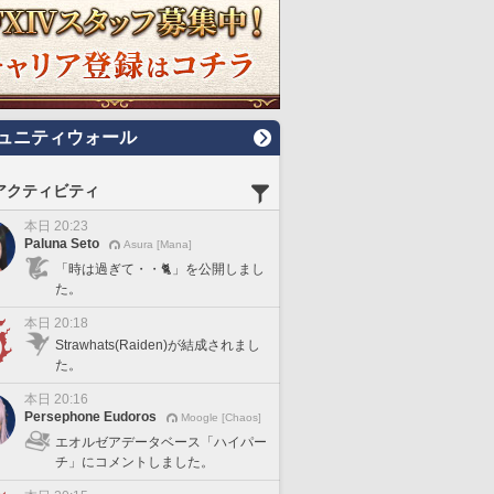
ュニティウォール
アクティビティ
本日 20:23
Paluna Seto
Asura [Mana]
「時は過ぎて・・🐈」を公開しまし
た。
本日 20:18
Strawhats(Raiden)が結成されまし
た。
本日 20:16
Persephone Eudoros
Moogle [Chaos]
エオルゼアデータベース「ハイパー
チ」にコメントしました。