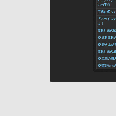
ロランベリ
いの手袋
工房に眠っ
「スカイス
よ！
改良計画の
 道具改良
 磨き上が
改良計画の
 至高の職
 技師たち