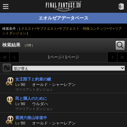
エオルゼアデータベース
検索条件：|
クエスト>サブクエスト>サブクエスト：特殊コンテンツ>ヴァリア
ントダンジョン
|
検索結果
（
8
件）
1ページ / 1ページ
女王陛下と約束の鍵
Lv
90
オールド・シャーレアン
ヴァリアントダンジョン
民と隣人のために
Lv
90
ウルダハ
ヴァリアントダンジョン
紫洲六根山珍道中
Lv
90
オールド・シャーレアン