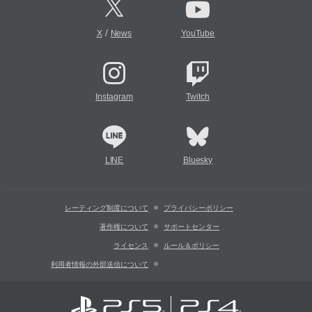
/
X
News
YouTube
Instagram
Twitch
LINE
Bluesky
レーティング制度について
プライバシーポリシー
著作権について
サポートセンター
ライセンス
ルール＆ポリシー
利用者情報の外部送信について