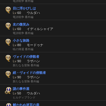
竜詩戦争 番外編
目に浮かびしは
Lv
60
ウルダハ
竜詩戦争 番外編
友の微笑み
Lv
60
イディルシャイア
竜詩戦争 番外編
小さな旅路
Lv
80
モードゥナ
暁の帰還 番外編
ヴォイドの傍観者
Lv
90
ラザハン
新たなる冒険 番外編
続・ヴォイドの傍観者
Lv
90
ラザハン
新たなる冒険 番外編
謎の事件屋
Lv
50
ウルダハ
ヒルディブランド
解かれぬ迷宮の扉