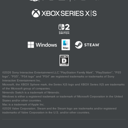
©2026 Sony Interactive Entertainment LLC."PlayStation Family Mark", "PlayStation", "PS5
logo", "PS5", "PS4 logo" and "PS4" are registered trademarks or trademarks of Sony
Interactive Entertainment Inc.
Microsoft, the XBOX Sphere mark, the Series X|S logo and XBOX Series X|S are trademarks
of the Microsoft group of companies.
Nintendo Switch is a trademark of Nintendo.
Windows is either a registered trademark or trademark of Microsoft Corporation in the United
States and/or other countries.
Mac is a trademark of Apple Inc.
©2026 Valve Corporation. Steam and the Steam logo are trademarks and/or registered
trademarks of Valve Corporation in the U.S. and/or other countries.