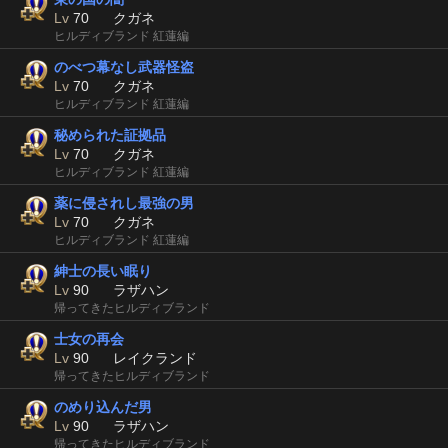
Lv
70
クガネ
ヒルディブランド 紅蓮編
のべつ幕なし武器怪盗
Lv
70
クガネ
ヒルディブランド 紅蓮編
秘められた証拠品
Lv
70
クガネ
ヒルディブランド 紅蓮編
薬に侵されし最強の男
Lv
70
クガネ
ヒルディブランド 紅蓮編
紳士の長い眠り
Lv
90
ラザハン
帰ってきたヒルディブランド
士女の再会
Lv
90
レイクランド
帰ってきたヒルディブランド
のめり込んだ男
Lv
90
ラザハン
帰ってきたヒルディブランド