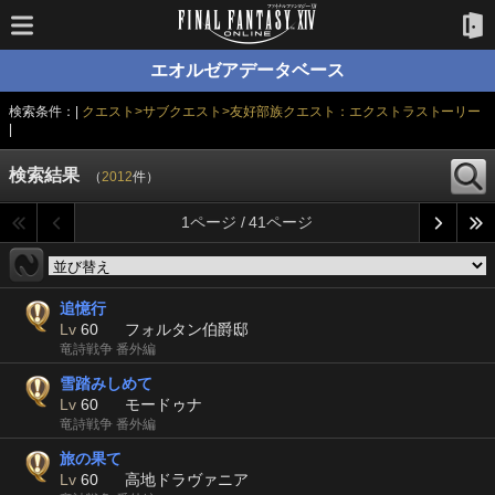
エオルゼアデータベース
検索条件：|
クエスト>サブクエスト>友好部族クエスト：エクストラストーリー
|
検索結果
（
2012
件）
1ページ / 41ページ
追憶行
Lv
60
フォルタン伯爵邸
竜詩戦争 番外編
雪踏みしめて
Lv
60
モードゥナ
竜詩戦争 番外編
旅の果て
Lv
60
高地ドラヴァニア