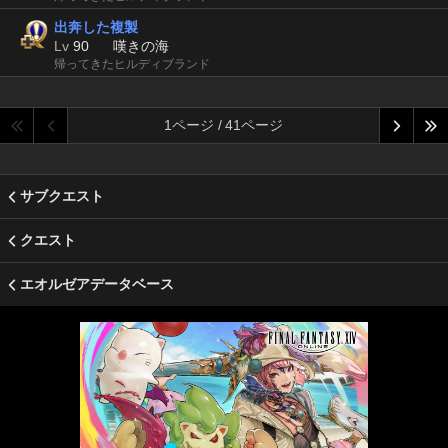
出奔した複製
Lv
90
嘆きの海
帰ってきたヒルディブランド
1ページ / 41ページ
サブクエスト
クエスト
エオルゼアデータベース