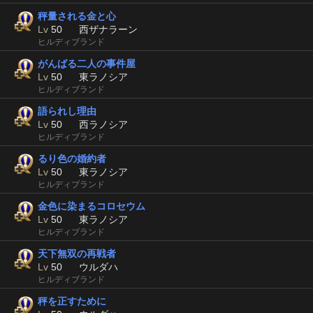
秤量される金と心
Lv
50
西ザナラーン
ヒルディブランド
がんばる二人の事件屋
Lv
50
東ラノシア
ヒルディブランド
語られし理由
Lv
50
西ラノシア
ヒルディブランド
るり色の婚約者
Lv
50
東ラノシア
ヒルディブランド
金色に染まるコロセウム
Lv
50
東ラノシア
ヒルディブランド
天下無双の再戦者
Lv
50
ウルダハ
ヒルディブランド
秤を正すために