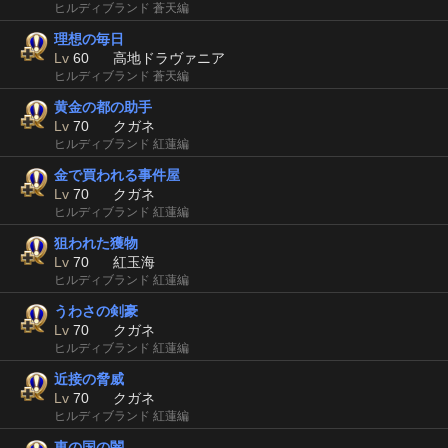
ヒルディブランド 蒼天編
理想の毎日
Lv
60
高地ドラヴァニア
ヒルディブランド 蒼天編
黄金の都の助手
Lv
70
クガネ
ヒルディブランド 紅蓮編
金で買われる事件屋
Lv
70
クガネ
ヒルディブランド 紅蓮編
狙われた獲物
Lv
70
紅玉海
ヒルディブランド 紅蓮編
うわさの剣豪
Lv
70
クガネ
ヒルディブランド 紅蓮編
近接の脅威
Lv
70
クガネ
ヒルディブランド 紅蓮編
東の国の闇