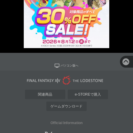
パソコン版へ
関連商品
e-STOREで購入
ゲームダウンロード
Official Information