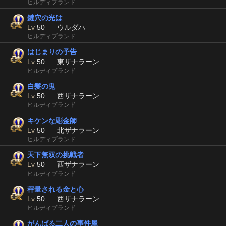
ヒルディブランド
鍵穴の光は
Lv
50
ウルダハ
ヒルディブランド
はじまりの予告
Lv
50
東ザナラーン
ヒルディブランド
白髪の鬼
Lv
50
西ザナラーン
ヒルディブランド
キケンな彫金師
Lv
50
北ザナラーン
ヒルディブランド
天下無双の挑戦者
Lv
50
西ザナラーン
ヒルディブランド
秤量される金と心
Lv
50
西ザナラーン
ヒルディブランド
がんばる二人の事件屋