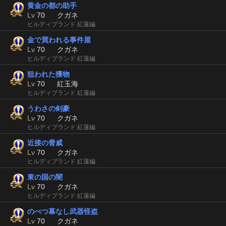
黄金の都の助手
Lv
70
クガネ
ヒルディブランド 紅蓮編
金で買われる事件屋
Lv
70
クガネ
ヒルディブランド 紅蓮編
狙われた獲物
Lv
70
紅玉海
ヒルディブランド 紅蓮編
うわさの剣豪
Lv
70
クガネ
ヒルディブランド 紅蓮編
近接の脅威
Lv
70
クガネ
ヒルディブランド 紅蓮編
東の国の闇
Lv
70
クガネ
ヒルディブランド 紅蓮編
のべつ幕なし武器怪盗
Lv
70
クガネ