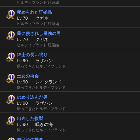
ヒルディブランド 紅蓮編
秘められた証拠品
Lv
70
クガネ
ヒルディブランド 紅蓮編
薬に侵されし最強の男
Lv
70
クガネ
ヒルディブランド 紅蓮編
紳士の長い眠り
Lv
90
ラザハン
帰ってきたヒルディブランド
士女の再会
Lv
90
レイクランド
帰ってきたヒルディブランド
のめり込んだ男
Lv
90
ラザハン
帰ってきたヒルディブランド
出奔した複製
Lv
90
嘆きの海
帰ってきたヒルディブランド
自己流の捜査