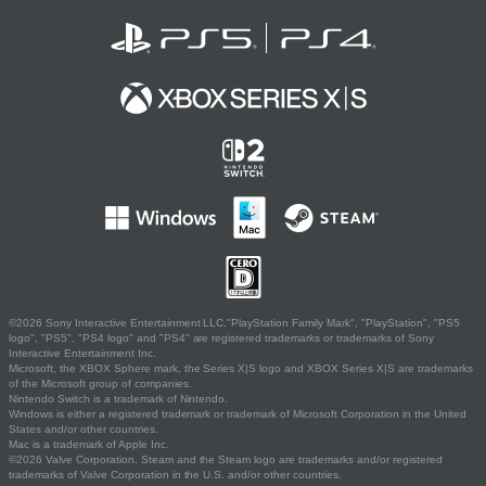
©2026 Sony Interactive Entertainment LLC."PlayStation Family Mark", "PlayStation", "PS5
logo", "PS5", "PS4 logo" and "PS4" are registered trademarks or trademarks of Sony
Interactive Entertainment Inc.
Microsoft, the XBOX Sphere mark, the Series X|S logo and XBOX Series X|S are trademarks
of the Microsoft group of companies.
Nintendo Switch is a trademark of Nintendo.
Windows is either a registered trademark or trademark of Microsoft Corporation in the United
States and/or other countries.
Mac is a trademark of Apple Inc.
©2026 Valve Corporation. Steam and the Steam logo are trademarks and/or registered
trademarks of Valve Corporation in the U.S. and/or other countries.