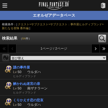
エオルゼアデータベース
検索条件：|
クエスト>サブクエスト>サブクエスト：事件屋ヒルディブランド>
新たなる冒険 番外編
|
検索結果
（
64
件）
1ページ / 2ページ
謎の事件屋
Lv
50
ウルダハ
ヒルディブランド
解かれぬ迷宮の扉
Lv
50
南ザナラーン
ヒルディブランド
くりかえす恋の悲哀
Lv
50
ウルダハ