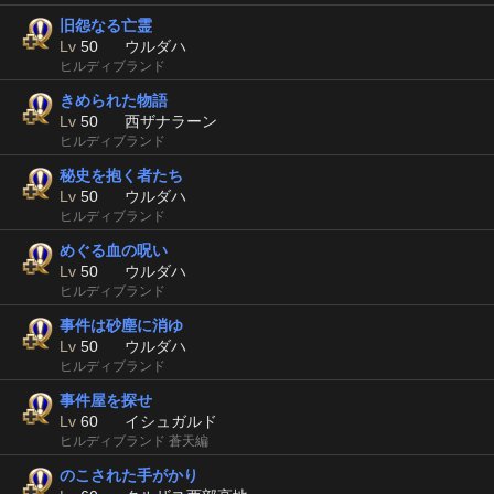
旧怨なる亡霊
Lv
50
ウルダハ
ヒルディブランド
きめられた物語
Lv
50
西ザナラーン
ヒルディブランド
秘史を抱く者たち
Lv
50
ウルダハ
ヒルディブランド
めぐる血の呪い
Lv
50
ウルダハ
ヒルディブランド
事件は砂塵に消ゆ
Lv
50
ウルダハ
ヒルディブランド
事件屋を探せ
Lv
60
イシュガルド
ヒルディブランド 蒼天編
のこされた手がかり