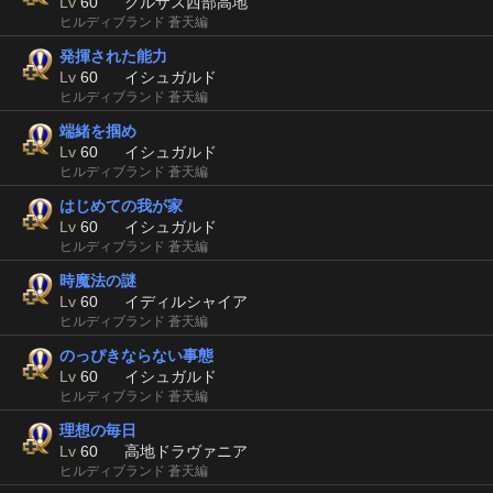
Lv
60
クルザス西部高地
ヒルディブランド 蒼天編
発揮された能力
Lv
60
イシュガルド
ヒルディブランド 蒼天編
端緒を掴め
Lv
60
イシュガルド
ヒルディブランド 蒼天編
はじめての我が家
Lv
60
イシュガルド
ヒルディブランド 蒼天編
時魔法の謎
Lv
60
イディルシャイア
ヒルディブランド 蒼天編
のっぴきならない事態
Lv
60
イシュガルド
ヒルディブランド 蒼天編
理想の毎日
Lv
60
高地ドラヴァニア
ヒルディブランド 蒼天編