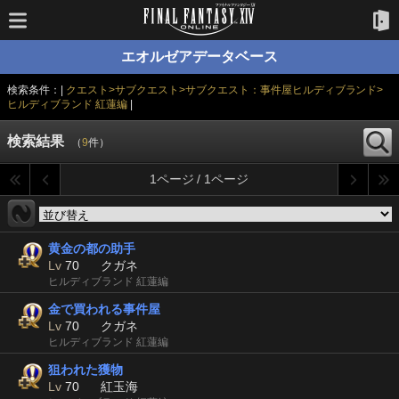
エオルゼアデータベース
検索条件：|
クエスト>サブクエスト>サブクエスト：事件屋ヒルディブランド>
ヒルディブランド 紅蓮編
|
検索結果
（
9
件）
1ページ / 1ページ
黄金の都の助手
Lv
70
クガネ
ヒルディブランド 紅蓮編
金で買われる事件屋
Lv
70
クガネ
ヒルディブランド 紅蓮編
狙われた獲物
Lv
70
紅玉海