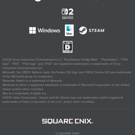
©2026 Sony Interactive Entertainment LLC."PlayStation Family Mark", "PlayStation", "PS5
logo", "PS5", "PS4 logo" and "PS4" are registered trademarks or trademarks of Sony
Interactive Entertainment Inc.
Microsoft, the XBOX Sphere mark, the Series X|S logo and XBOX Series X|S are trademarks
of the Microsoft group of companies.
Nintendo Switch is a trademark of Nintendo.
Windows is either a registered trademark or trademark of Microsoft Corporation in the United
States and/or other countries.
Mac is a trademark of Apple Inc.
©2026 Valve Corporation. Steam and the Steam logo are trademarks and/or registered
trademarks of Valve Corporation in the U.S. and/or other countries.
© SQUARE ENIX