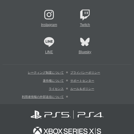
Instagram
Twitch
LINE
Bluesky
レーティング制度について
プライバシーポリシー
著作権について
サポートセンター
ライセンス
ルール＆ポリシー
利用者情報の外部送信について