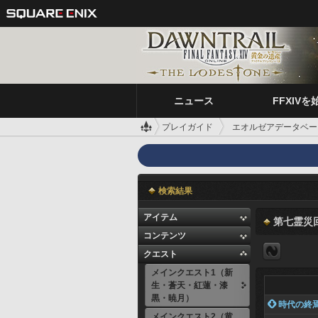
ニュース
FFXIVを
プレイガイド
エオルゼアデータベー
検索結果
アイテム
第七霊災
コンテンツ
クエスト
メインクエスト1（新
生・蒼天・紅蓮・漆
黒・暁月）
 時代の終
メインクエスト2（黄