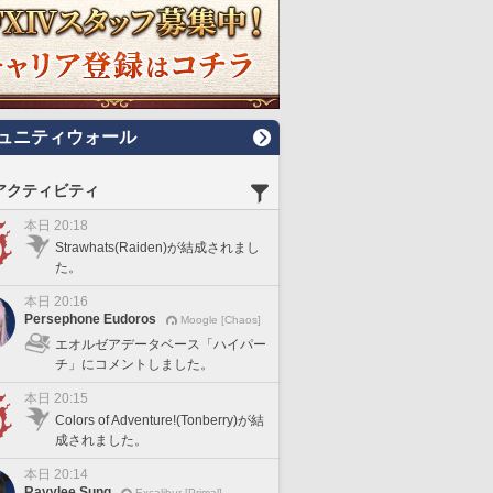
ュニティウォール
アクティビティ
本日 20:18
Strawhats(Raiden)が結成されまし
た。
本日 20:16
Persephone Eudoros
Moogle [Chaos]
エオルゼアデータベース「ハイパー
チ」にコメントしました。
本日 20:15
Colors of Adventure!(Tonberry)が結
成されました。
本日 20:14
Rayylee Sung
Excalibur [Primal]