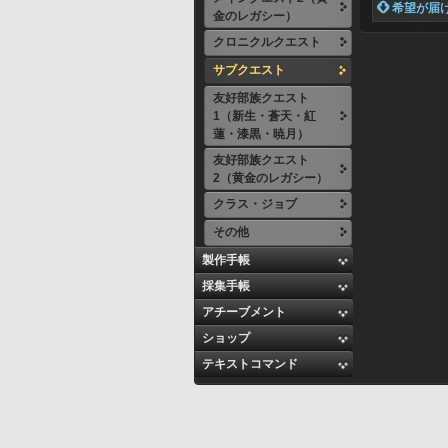
 希望が届
金のレガシー）
クロニクルクエスト
サブクエスト
友好部族クエスト
1（新生・蒼天・紅
蓮・漆黒・暁月）
友好部族クエスト
2（黄金のレガシー）
クラス・ジョブ
その他
製作手帳
採集手帳
アチーブメント
ショップ
テキストコマンド