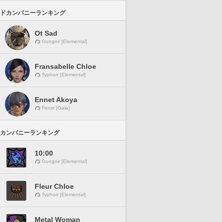
ドカンパニーランキング
Ot Sad
Gungnir [Elemental]
Fransabelle Chloe
Typhon [Elemental]
Ennet Akoya
Fenrir [Gaia]
カンパニーランキング
10:00
Gungnir [Elemental]
Fleur Chloe
Typhon [Elemental]
Metal Woman