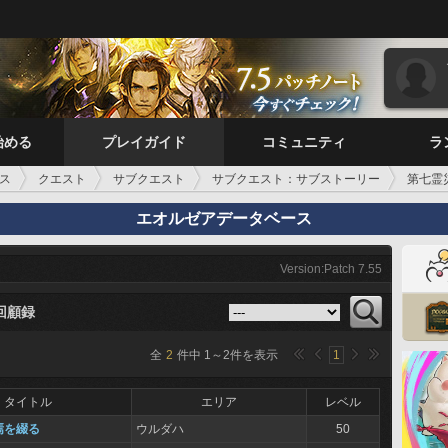
始める
プレイガイド
コミュニティ
ラ
ス
クエスト
サブクエスト
サブクエスト：サブストーリー
第七霊
エオルゼアデータベース
Version:Patch 7.55
回顧録
全
2
件中
1
～
2
件を表示
1
タイトル
エリア
レベル
焉を綴る
ウルダハ
50