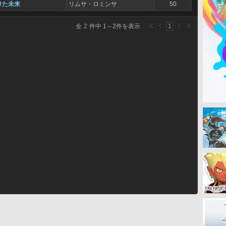
けた未来
リムサ・ロミンサ
50
全
2
件中
1
～
2
件を表示
1