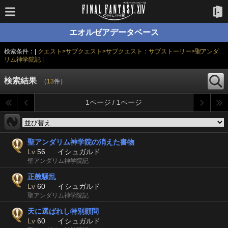
エオルゼアデータベース
検索条件：|
クエスト>サブクエスト>サブクエスト：サブストーリー>聖アンダ
リム神学院記
|
検索結果
（
13
件）
1ページ / 1ページ
聖アンダリム神学院の消えた書物
Lv
56
イシュガルド
聖アンダリム神学院記
正教騒乱
Lv
60
イシュガルド
聖アンダリム神学院記
天に選ばれし特別顧問
Lv
60
イシュガルド