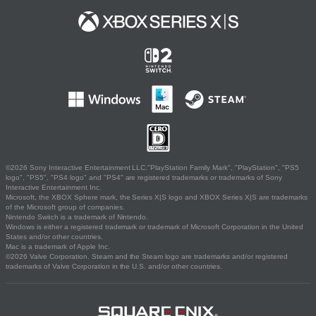
©2026 Sony Interactive Entertainment LLC."PlayStation Family Mark", "PlayStation", "PS5
logo", "PS5", "PS4 logo" and "PS4" are registered trademarks or trademarks of Sony
Interactive Entertainment Inc.
Microsoft, the XBOX Sphere mark, the Series X|S logo and XBOX Series X|S are trademarks
of the Microsoft group of companies.
Nintendo Switch is a trademark of Nintendo.
Windows is either a registered trademark or trademark of Microsoft Corporation in the United
States and/or other countries.
Mac is a trademark of Apple Inc.
©2026 Valve Corporation. Steam and the Steam logo are trademarks and/or registered
trademarks of Valve Corporation in the U.S. and/or other countries.