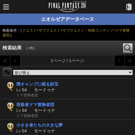
エオルゼアデータベース
検索条件：|
クエスト>サブクエスト>サブクエスト：特殊コンテンツ>ドマ冒険
者団
|
検索結果
（
3
件）
1ページ / 1ページ
廃キャンプに眠る財宝
Lv
54
モードゥナ
ドマ冒険者団
容疑者ドマ冒険者団
Lv
54
モードゥナ
ドマ冒険者団
小さき者たちの大きな夢
Lv
54
モードゥナ