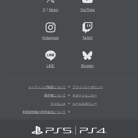
/
X
News
YouTube
Instagram
Twitch
LINE
Bluesky
レーティング制度について
プライバシーポリシー
著作権について
サポートセンター
ライセンス
ルール＆ポリシー
利用者情報の外部送信について