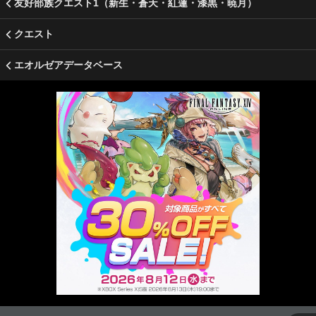
友好部族クエスト1（新生・蒼天・紅蓮・漆黒・暁月）
クエスト
エオルゼアデータベース