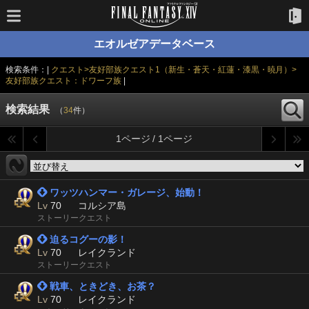
エオルゼアデータベース
検索条件：|
クエスト>友好部族クエスト1（新生・蒼天・紅蓮・漆黒・暁月）>
友好部族クエスト：ドワーフ族
|
検索結果
（
34
件）
1ページ / 1ページ
 ワッツハンマー・ガレージ、始動！
Lv
70
コルシア島
ストーリークエスト
 迫るコグーの影！
Lv
70
レイクランド
ストーリークエスト
 戦車、ときどき、お茶？
Lv
70
レイクランド