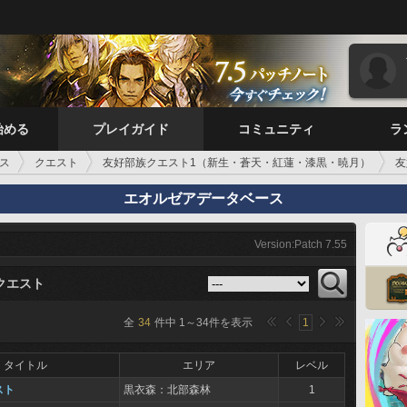
始める
プレイガイド
コミュニティ
ラ
ス
クエスト
友好部族クエスト1（新生・蒼天・紅蓮・漆黒・暁月）
友
エオルゼアデータベース
Version:Patch 7.55
クエスト
全
34
件中
1
～
34
件を表示
1
タイトル
エリア
レベル
スト
黒衣森：北部森林
1