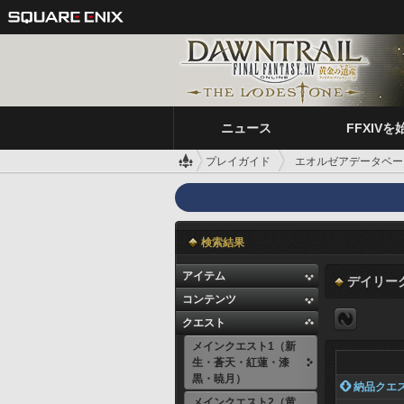
ニュース
FFXIVを
プレイガイド
エオルゼアデータベー
検索結果
アイテム
デイリー
コンテンツ
クエスト
メインクエスト1（新
生・蒼天・紅蓮・漆
黒・暁月）
 納品クエ
メインクエスト2（黄