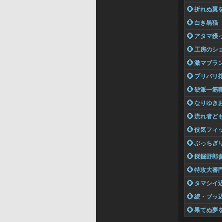
 折れぬ翼
 白き黒猫
 アタマ獲
 工房のシ
 激マブラ
 ブリバリ
 硬派一筋
 なりゆき
 流れ者ど
 侠気フィ
 ぶっちぎ
 採掘野郎
 特攻大審
 タマシイ
 続・ブッ
 果てぬ夢