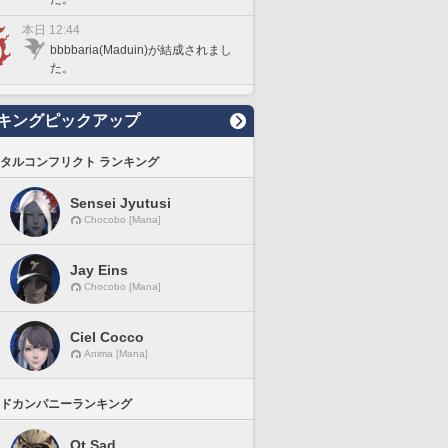
本日 12:44
bbbbaria(Maduin)が結成されまし
た。
キングピックアップ
タルコンフリクト ランキング
Sensei Jyutusi
Chocobo [Mana]
Jay Eins
Chocobo [Mana]
Ciel Cocco
Anima [Mana]
ドカンパニーランキング
Ot Sad