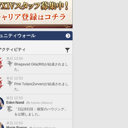
ュニティウォール
アクティビティ
本日 12:54
Bhagavad.Gita(Ifrit)が結成されまし
た。
本日 12:53
Pink Tulips(Zurvan)が結成されまし
た。
本日 12:53
Eden Nand
Yojimbo [Meteor]
「日記8日目：個室のハウジング」
を公開しました。
本日 12:53
Marie Ronan
Yojimbo [Meteor]