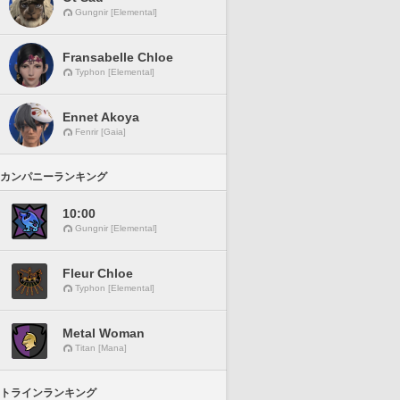
Gungnir [Elemental]
Fransabelle Chloe
Typhon [Elemental]
Ennet Akoya
Fenrir [Gaia]
カンパニーランキング
10:00
Gungnir [Elemental]
Fleur Chloe
Typhon [Elemental]
Metal Woman
Titan [Mana]
トラインランキング