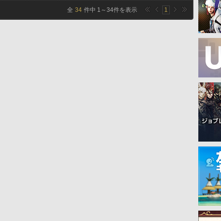
全
34
件中
1
～
34
件を表示
1