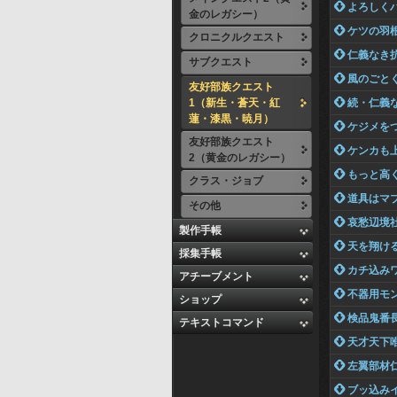
 よろしく
金のレガシー）
 ケツの羽
クロニクルクエスト
 仁義なき
サブクエスト
 風のごと
友好部族クエスト
1（新生・蒼天・紅
 続・仁義
蓮・漆黒・暁月）
 ケジメを
友好部族クエスト
 ケンカも
2（黄金のレガシー）
 もっと高
クラス・ジョブ
 道具はマ
その他
 哀愁辺境
製作手帳
 天を翔け
採集手帳
 カチ込み
アチーブメント
 不器用モ
ショップ
 検品鬼番
テキストコマンド
 天才天下
 左翼部材
 ブッ込み