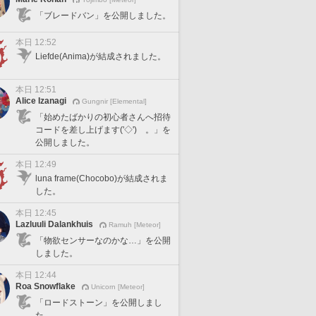
「ブレードバン」を公開しました。
本日 12:52
Liefde(Anima)が結成されました。
本日 12:51
Alice Izanagi
Gungnir [Elemental]
「始めたばかりの初心者さんへ招待
コードを差し上げます('◇')ゞ。」を
公開しました。
本日 12:49
luna frame(Chocobo)が結成されま
した。
本日 12:45
Lazluuli Dalankhuis
Ramuh [Meteor]
「物欲センサーなのかな…」を公開
しました。
本日 12:44
Roa Snowflake
Unicorn [Meteor]
「ロードストーン」を公開しまし
た。