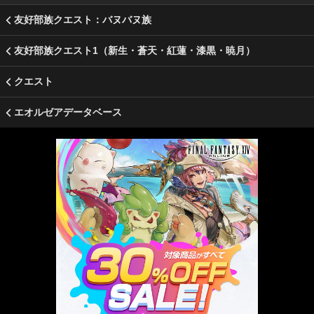
友好部族クエスト：バヌバヌ族
友好部族クエスト1（新生・蒼天・紅蓮・漆黒・暁月）
クエスト
エオルゼアデータベース