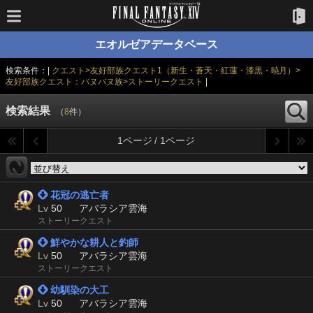
エオルゼアデータベース
検索条件：|
クエスト>友好部族クエスト1（新生・蒼天・紅蓮・漆黒・暁月）>
友好部族クエスト：バヌバヌ族>ストーリークエスト
|
検索結果
（
8
件）
1ページ / 1ページ
 花冠の逃亡者
Lv
50
アバラシア雲海
ストーリークエスト
 鮮やかな耕人と釣師
Lv
50
アバラシア雲海
ストーリークエスト
 幼馴染の大工
Lv
50
アバラシア雲海