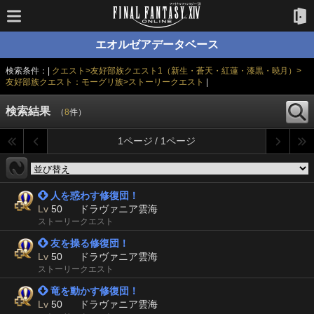
エオルゼアデータベース
検索条件：|
クエスト>友好部族クエスト1（新生・蒼天・紅蓮・漆黒・暁月）>
友好部族クエスト：モーグリ族>ストーリークエスト
|
検索結果
（
8
件）
1ページ / 1ページ
 人を惑わす修復団！
Lv
50
ドラヴァニア雲海
ストーリークエスト
 友を操る修復団！
Lv
50
ドラヴァニア雲海
ストーリークエスト
 竜を動かす修復団！
Lv
50
ドラヴァニア雲海