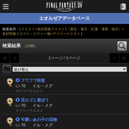
エオルゼアデータベース
検索条件：|
クエスト>友好部族クエスト1（新生・蒼天・紅蓮・漆黒・暁月）>
友好部族クエスト：ピクシー族>デイリークエスト
|
検索結果
（
28
件）
1ページ / 1ページ
 フワフワ街道
Lv
70
イル・メグ
デイリークエスト
 花カゴと遊ぼう
Lv
70
イル・メグ
デイリークエスト
 可愛いあの子の宝物
Lv
70
イル・メグ