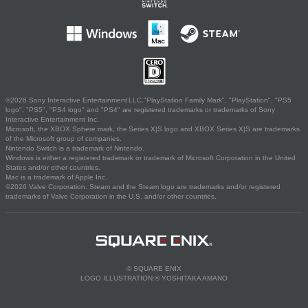
©2026 Sony Interactive Entertainment LLC."PlayStation Family Mark", "PlayStation", "PS5
logo", "PS5", "PS4 logo" and "PS4" are registered trademarks or trademarks of Sony
Interactive Entertainment Inc.
Microsoft, the XBOX Sphere mark, the Series X|S logo and XBOX Series X|S are trademarks
of the Microsoft group of companies.
Nintendo Switch is a trademark of Nintendo.
Windows is either a registered trademark or trademark of Microsoft Corporation in the United
States and/or other countries.
Mac is a trademark of Apple Inc.
©2026 Valve Corporation. Steam and the Steam logo are trademarks and/or registered
trademarks of Valve Corporation in the U.S. and/or other countries.
© SQUARE ENIX
LOGO ILLUSTRATION:© YOSHITAKA AMANO