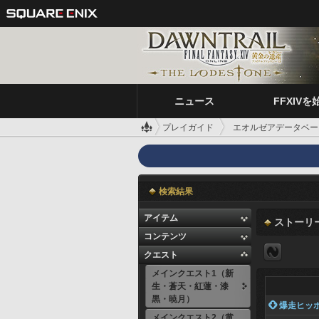
ニュース
FFXIVを
プレイガイド
エオルゼアデータベー
検索結果
アイテム
ストーリ
コンテンツ
クエスト
メインクエスト1（新
生・蒼天・紅蓮・漆
黒・暁月）
 爆走ヒッ
メインクエスト2（黄