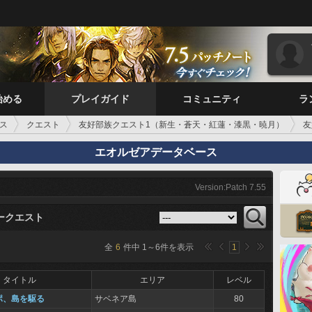
始める
プレイガイド
コミュニティ
ラ
ス
クエスト
友好部族クエスト1（新生・蒼天・紅蓮・漆黒・暁月）
友
エオルゼアデータベース
Version:Patch 7.55
ークエスト
全
6
件中
1
～
6
件を表示
1
タイトル
エリア
レベル
ポ、島を駆る
サベネア島
80