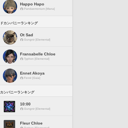
Happo Hapo
Pandaemonium [Mana]
ドカンパニーランキング
Ot Sad
Gungnir [Elemental]
Fransabelle Chloe
Typhon [Elemental]
Ennet Akoya
Fenrir [Gaia]
カンパニーランキング
10:00
Gungnir [Elemental]
Fleur Chloe
Typhon [Elemental]