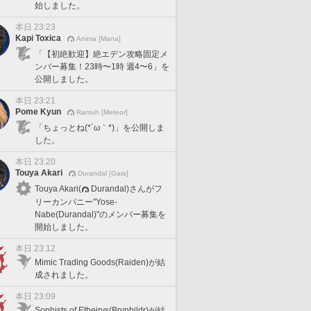
始しました。
本日 23:23
Kapi Toxica
Anima [Mana]
「【初絶歓迎】絶エデン攻略固定メ
ンバー募集！23時〜1時 週4〜6」を
公開しました。
本日 23:21
Pome Kyun
Ramuh [Meteor]
「ちょっとね(*´ω｀*)」を公開しま
した。
本日 23:20
Touya Akari
Durandal [Gaia]
Touya Akari(
Durandal)さんがフ
リーカンパニー"Yose-
Nabe(Durandal)"のメンバー募集を
開始しました。
本日 23:12
Mimic Trading Goods(Raiden)が結
成されました。
本日 23:09
Sophists of Etheirys(Brynhildr)が結