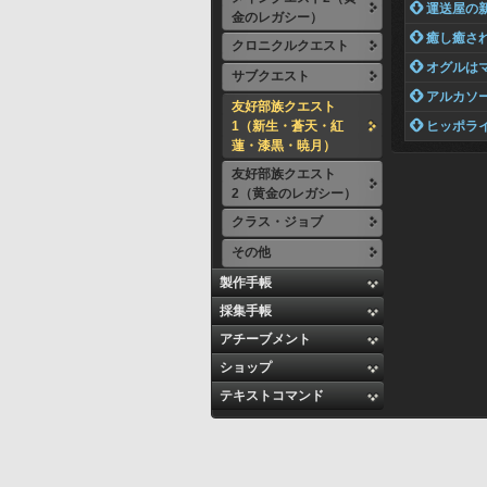
 運送屋の
金のレガシー）
 癒し癒さ
クロニクルクエスト
 オグルは
サブクエスト
 アルカソ
友好部族クエスト
1（新生・蒼天・紅
 ヒッポラ
蓮・漆黒・暁月）
友好部族クエスト
2（黄金のレガシー）
クラス・ジョブ
その他
製作手帳
採集手帳
アチーブメント
ショップ
テキストコマンド