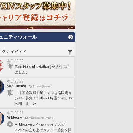
ュニティウォール
アクティビティ
本日 23:33
Pale Horse(Leviathan)が結成され
ました。
本日 23:28
Kapi Toxica
Anima [Mana]
「【初絶歓迎】絶エデン攻略固定メ
ンバー募集！23時〜1時 週4〜6」を
公開しました。
本日 23:28
Ai Moony
Masamune [Mana]
Ai Moony(
Masamune)さんが
CWLSの立ち上げメンバー募集を開