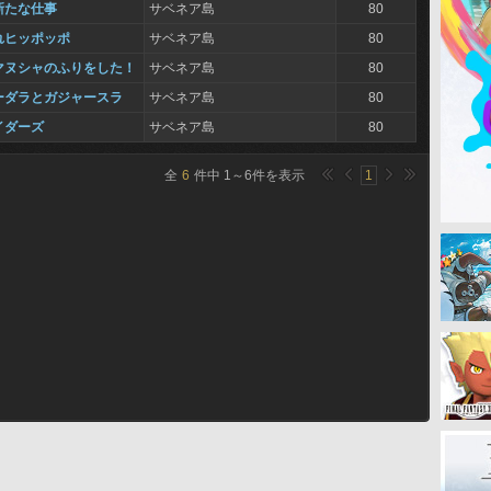
新たな仕事
サベネア島
80
れヒッポッポ
サベネア島
80
マヌシャのふりをした！
サベネア島
80
ーダラとガジャースラ
サベネア島
80
イダーズ
サベネア島
80
全
6
件中
1
～
6
件を表示
1