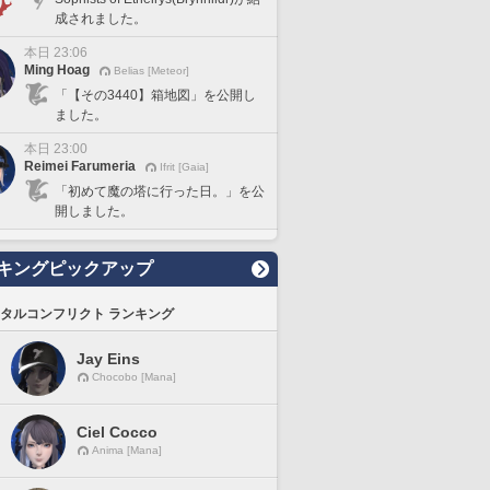
成されました。
本日 23:06
Ming Hoag
Belias [Meteor]
「【その3440】箱地図」を公開し
ました。
本日 23:00
Reimei Farumeria
Ifrit [Gaia]
「初めて魔の塔に行った日。」を公
開しました。
キングピックアップ
タルコンフリクト ランキング
Jay Eins
Chocobo [Mana]
Ciel Cocco
Anima [Mana]