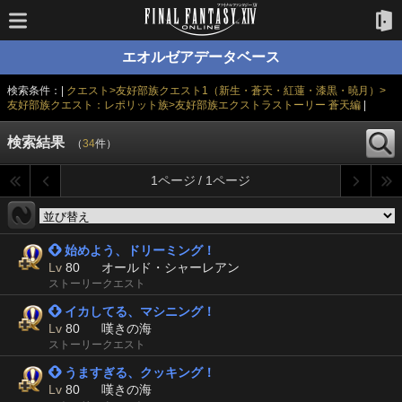
エオルゼアデータベース
検索条件：|
クエスト>友好部族クエスト1（新生・蒼天・紅蓮・漆黒・暁月）>
友好部族クエスト：レポリット族>友好部族エクストラストーリー 蒼天編
|
検索結果
（
34
件）
1ページ / 1ページ
 始めよう、ドリーミング！
Lv
80
オールド・シャーレアン
ストーリークエスト
 イカしてる、マシニング！
Lv
80
嘆きの海
ストーリークエスト
 うますぎる、クッキング！
Lv
80
嘆きの海