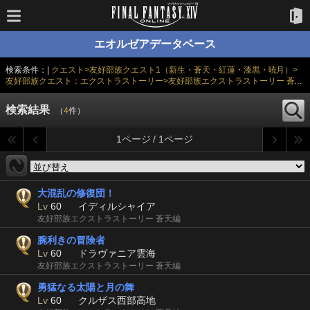
エオルゼアデータベース
検索条件：|
クエスト>友好部族クエスト1（新生・蒼天・紅蓮・漆黒・暁月）>
友好部族クエスト：エクストラストーリー>友好部族エクストラストーリー 蒼天
編
|
検索結果
（
4
件）
1ページ / 1ページ
大混乱の修復団！
Lv
60
イディルシャイア
友好部族エクストラストーリー 蒼天編
腕利きの冒険者
Lv
60
ドラヴァニア雲海
友好部族エクストラストーリー 蒼天編
勇猛なる太陽と月の舞
Lv
60
クルザス西部高地