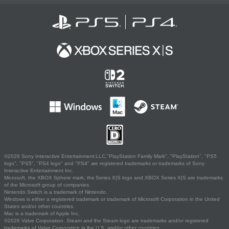
©2026 Sony Interactive Entertainment LLC."PlayStation Family Mark", "PlayStation", "PS5
logo", "PS5", "PS4 logo" and "PS4" are registered trademarks or trademarks of Sony
Interactive Entertainment Inc.
Microsoft, the XBOX Sphere mark, the Series X|S logo and XBOX Series X|S are trademarks
of the Microsoft group of companies.
Nintendo Switch is a trademark of Nintendo.
Windows is either a registered trademark or trademark of Microsoft Corporation in the United
States and/or other countries.
Mac is a trademark of Apple Inc.
©2026 Valve Corporation. Steam and the Steam logo are trademarks and/or registered
trademarks of Valve Corporation in the U.S. and/or other countries.