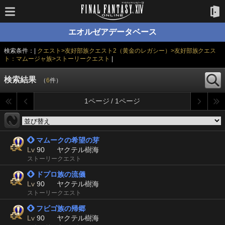
エオルゼアデータベース
検索条件：|
クエスト>友好部族クエスト2（黄金のレガシー）>友好部族クエス
ト：マムージャ族>ストーリークエスト
|
検索結果
（
6
件）
1ページ / 1ページ
 マムークの希望の芽
Lv
90
ヤクテル樹海
ストーリークエスト
 ドプロ族の流儀
Lv
90
ヤクテル樹海
ストーリークエスト
 フビゴ族の帰郷
Lv
90
ヤクテル樹海