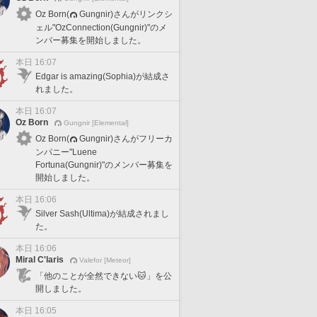
Oz Born(
Gungnir)さんがリンクシ
ェル"OzConnection(Gungnir)"のメ
ンバー募集を開始しました。
本日 16:07
Edgar is amazing(Sophia)が結成さ
れました。
本日 16:07
Oz Born
Gungnir [Elemental]
Oz Born(
Gungnir)さんがフリーカ
ンパニー"Luene
Fortuna(Gungnir)"のメンバー募集を
開始しました。
本日 16:06
Silver Sash(Ultima)が結成されまし
た。
本日 16:06
Miral C'laris
Valefor [Meteor]
「他のことが全然できない🐱」を公
開しました。
本日 16:05