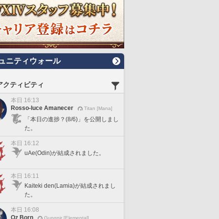
ュニティウォール
アクティビティ
本日 16:13
Rosso-luce Amanecer
Titan [Mana]
「本日の進捗？(8/6)」を公開しまし
た。
本日 16:12
uAe(Odin)が結成されました。
本日 16:11
Kaiteki den(Lamia)が結成されまし
た。
本日 16:08
Oz Born
Gungnir [Elemental]