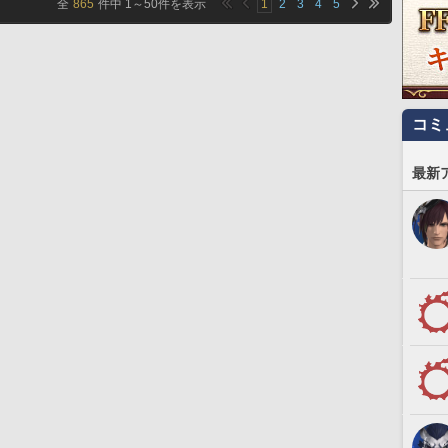
全
865
件中
1
～
50
件を表示
1
2
3
4
5
コミ
最新