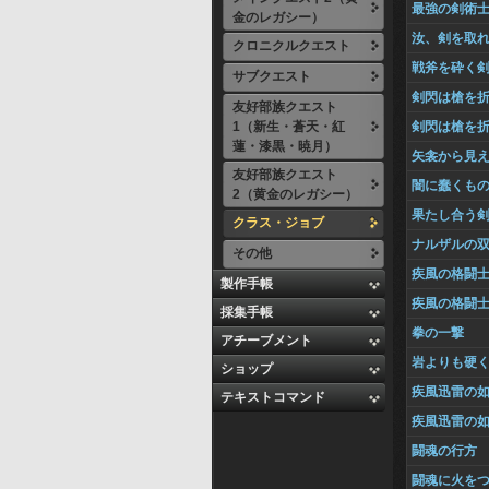
最強の剣術
金のレガシー）
汝、剣を取
クロニクルクエスト
戦斧を砕く
サブクエスト
剣閃は槍を
友好部族クエスト
1（新生・蒼天・紅
剣閃は槍を
蓮・漆黒・暁月）
矢衾から見
友好部族クエスト
闇に蠢くも
2（黄金のレガシー）
果たし合う
クラス・ジョブ
ナルザルの
その他
疾風の格闘
製作手帳
疾風の格闘
採集手帳
拳の一撃
アチーブメント
岩よりも硬
ショップ
疾風迅雷の
テキストコマンド
疾風迅雷の
闘魂の行方
闘魂に火を