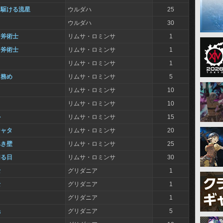
、駆ける流星
ウルダハ
25
ウルダハ
30
る斧術士
リムサ・ロミンサ
1
る斧術士
リムサ・ロミンサ
1
リムサ・ロミンサ
1
と務め
リムサ・ロミンサ
5
リムサ・ロミンサ
10
リムサ・ロミンサ
10
か
リムサ・ロミンサ
15
ジャタ
リムサ・ロミンサ
20
べき壁
リムサ・ロミンサ
25
切る日
リムサ・ロミンサ
30
士
グリダニア
1
士
グリダニア
1
グリダニア
1
先
グリダニア
5