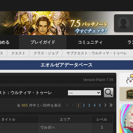
始める
プレイガイド
コミュニティ
ラ
ス
クエスト
クラス・ジョブ
サブクエスト：ウルティマ・トゥーレ
エオルゼアデータベース
Version:Patch 7.55
スト：ウルティマ・トゥーレ
全
865
件中
1
～
50
件を表示
1
2
3
4
5
タイトル
エリア
レベル
士
ウルダハ
1