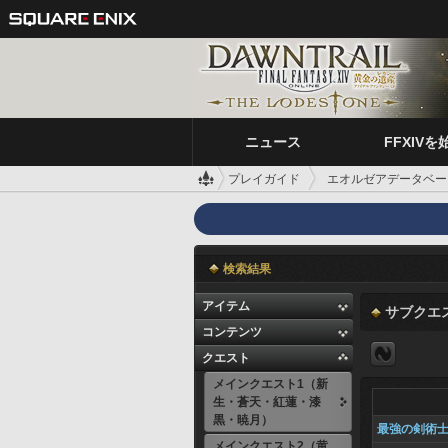
ニュース
FFXIVを
プレイガイド
エオルゼアデータベー
検索結果
アイテム
サブクエ
コンテンツ
クエスト
メインクエスト1（新
生・蒼天・紅蓮・漆
黒・暁月）
最強の剣術
メインクエスト2（黄