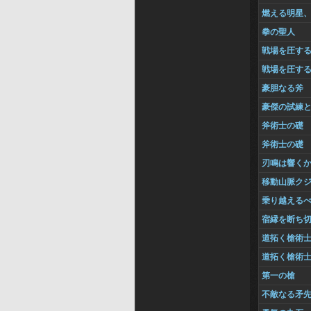
燃える明星
拳の聖人
戦場を圧す
戦場を圧す
豪胆なる斧
豪傑の試練
斧術士の礎
斧術士の礎
刃鳴は響く
移動山脈ク
乗り越える
宿縁を断ち
道拓く槍術
道拓く槍術
第一の槍
不敵なる矛