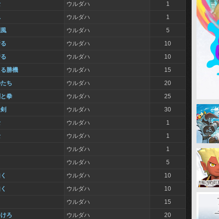
士
ウルダハ
1
れ
ウルダハ
1
剣風
ウルダハ
5
折る
ウルダハ
10
折る
ウルダハ
10
える勝機
ウルダハ
15
のたち
ウルダハ
20
剣と拳
ウルダハ
25
双剣
ウルダハ
30
士
ウルダハ
1
士
ウルダハ
1
ウルダハ
1
く
ウルダハ
5
如く
ウルダハ
10
如く
ウルダハ
10
ウルダハ
15
つけろ
ウルダハ
20