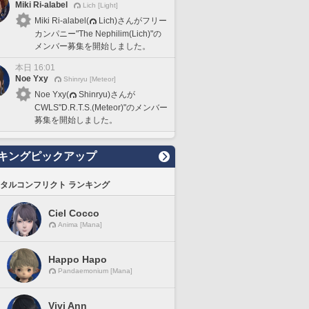
Miki Ri-alabel
Lich [Light]
Miki Ri-alabel(
Lich)さんがフリー
カンパニー"The Nephilim(Lich)"の
メンバー募集を開始しました。
本日 16:01
Noe Yxy
Shinryu [Meteor]
Noe Yxy(
Shinryu)さんが
CWLS"D.R.T.S.(Meteor)"のメンバー
募集を開始しました。
キングピックアップ
タルコンフリクト ランキング
Ciel Cocco
Anima [Mana]
Happo Hapo
Pandaemonium [Mana]
Vivi Ann