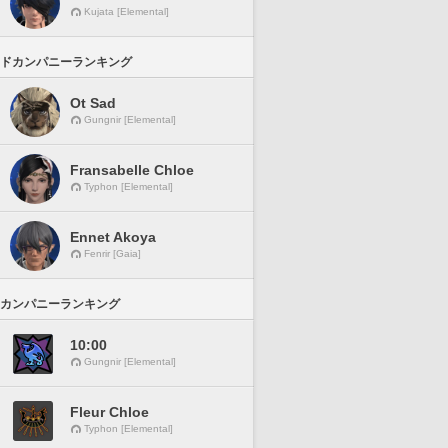
Kujata [Elemental]
ドカンパニーランキング
Ot Sad
Gungnir [Elemental]
Fransabelle Chloe
Typhon [Elemental]
Ennet Akoya
Fenrir [Gaia]
カンパニーランキング
10:00
Gungnir [Elemental]
Fleur Chloe
Typhon [Elemental]