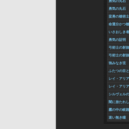
勇気の丸石
勇気の丸石
蛮勇の槍術
命運分かつ
いさおしき
勇気の証明
弓術士の射
弓術士の射
弛みなき弦
ふたつの目
レイ・アリ
レイ・アリ
シルヴェル
闇に放たれ
霧の中の岐
迷い無き瞳