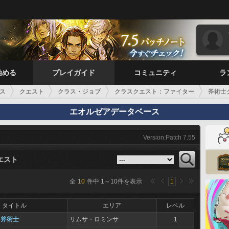
始める
プレイガイド
コミュニティ
ラ
ス
クエスト
クラス・ジョブ
クラスクエスト：ファイター
斧術士
エオルゼアデータベース
Version:Patch 7.55
エスト
全
10
件中
1
～
10
件を表示
1
タイトル
エリア
レベル
る斧術士
リムサ・ロミンサ
1