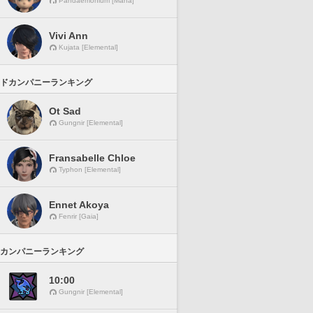
Pandaemonium [Mana]
Vivi Ann
Kujata [Elemental]
ドカンパニーランキング
Ot Sad
Gungnir [Elemental]
Fransabelle Chloe
Typhon [Elemental]
Ennet Akoya
Fenrir [Gaia]
カンパニーランキング
10:00
Gungnir [Elemental]