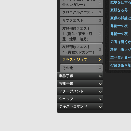
戦場を圧す
金のレガシー）
豪胆なる斧
クロニクルクエスト
豪傑の試練
サブクエスト
斧術士の礎
友好部族クエスト
1（新生・蒼天・紅
斧術士の礎
蓮・漆黒・暁月）
刃鳴は響く
友好部族クエスト
移動山脈ク
2（黄金のレガシー）
乗り越える
クラス・ジョブ
宿縁を断ち
その他
製作手帳
採集手帳
アチーブメント
ショップ
テキストコマンド