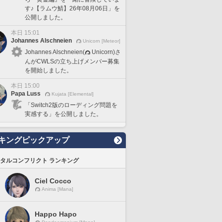
す♪【ラムウ鯖】26年08月06日」を
公開しました。
本日 15:01
Johannes Alschneien
Unicorn [Meteor]
Johannes Alschneien(
Unicorn)さ
んがCWLSの立ち上げメンバー募集
を開始しました。
本日 15:00
Papa Luss
Kujata [Elemental]
「Switch2版のローディング問題を
実感する」を公開しました。
キングピックアップ
タルコンフリクト ランキング
Ciel Cocco
Anima [Mana]
Happo Hapo