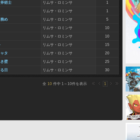
る斧術士
リムサ・ロミンサ
1
リムサ・ロミンサ
1
と務め
リムサ・ロミンサ
5
リムサ・ロミンサ
10
リムサ・ロミンサ
10
か
リムサ・ロミンサ
15
ジャタ
リムサ・ロミンサ
20
べき壁
リムサ・ロミンサ
25
切る日
リムサ・ロミンサ
30
全
10
件中
1
～
10
件を表示
1