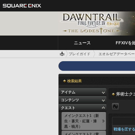
ニュース
FFXIVを
プレイガイド
エオルゼアデータベー
検索結果
アイテム
斧術士ク
コンテンツ
クエスト
メインクエスト1（新
生・蒼天・紅蓮・漆
黒・暁月）
戦場を圧す
メインクエスト2（黄