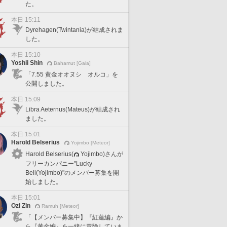
た。
本日 15:11
Dyrehagen(Twintania)が結成されま
した。
本日 15:10
Yoshii Shin
Bahamut [Gaia]
「7.55 黄金オオヌシ オルコ」を
公開しました。
本日 15:09
Libra Aeternus(Mateus)が結成され
ました。
本日 15:01
Harold Belserius
Yojimbo [Meteor]
Harold Belserius(
Yojimbo)さんが
フリーカンパニー"Lucky
Bell(Yojimbo)"のメンバー募集を開
始しました。
本日 15:01
Ozi Zin
Ramuh [Meteor]
「【メンバー募集中】『紅蓮編』か
ら『黄金編』を一緒に冒険していま