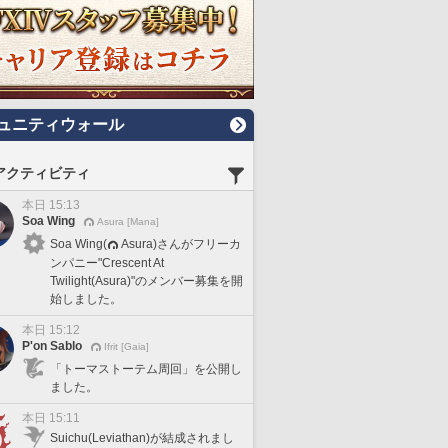
ュニティウォール
アクティビティ
本日 15:13
Soa Wing
Asura [Mana]
Soa Wing(
Asura)さんがフリーカ
ンパニー"Crescent At
Twilight(Asura)"のメンバー募集を開
始しました。
本日 15:12
P'on Sablo
Ifrit [Gaia]
「トーマストーテム周回」を公開し
ました。
本日 15:11
Suichu(Leviathan)が結成されまし