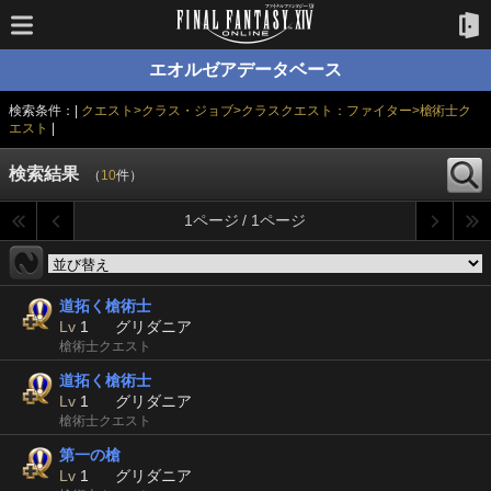
エオルゼアデータベース
検索条件：|
クエスト>クラス・ジョブ>クラスクエスト：ファイター>槍術士ク
エスト
|
検索結果
（
10
件）
1ページ / 1ページ
道拓く槍術士
Lv
1
グリダニア
槍術士クエスト
道拓く槍術士
Lv
1
グリダニア
槍術士クエスト
第一の槍
Lv
1
グリダニア