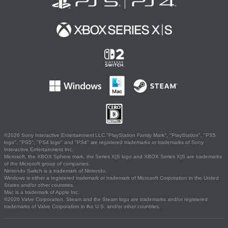
©2026 Sony Interactive Entertainment LLC."PlayStation Family Mark", "PlayStation", "PS5
logo", "PS5", "PS4 logo" and "PS4" are registered trademarks or trademarks of Sony
Interactive Entertainment Inc.
Microsoft, the XBOX Sphere mark, the Series X|S logo and XBOX Series X|S are trademarks
of the Microsoft group of companies.
Nintendo Switch is a trademark of Nintendo.
Windows is either a registered trademark or trademark of Microsoft Corporation in the United
States and/or other countries.
Mac is a trademark of Apple Inc.
©2026 Valve Corporation. Steam and the Steam logo are trademarks and/or registered
trademarks of Valve Corporation in the U.S. and/or other countries.