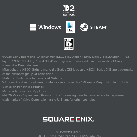
©2026 Sony Interactive Entertainment LLC."PlayStation Family Mark", "PlayStation", "PS5
logo", "PS5", "PS4 logo" and "PS4" are registered trademarks or trademarks of Sony
Interactive Entertainment Inc.
Microsoft, the XBOX Sphere mark, the Series X|S logo and XBOX Series X|S are trademarks
of the Microsoft group of companies.
Nintendo Switch is a trademark of Nintendo.
Windows is either a registered trademark or trademark of Microsoft Corporation in the United
States and/or other countries.
Mac is a trademark of Apple Inc.
©2026 Valve Corporation. Steam and the Steam logo are trademarks and/or registered
trademarks of Valve Corporation in the U.S. and/or other countries.
© SQUARE ENIX
LOGO ILLUSTRATION:© YOSHITAKA AMANO