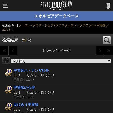
エオルゼアデータベース
検索条件：|
クエスト>クラス・ジョブ>クラスクエスト：クラフター>甲冑師ク
エスト
|
検索結果
（
22
件）
1ページ / 1ページ
甲冑師ハ・ナンザ社長
Lv
1
リムサ・ロミンサ
甲冑師クエスト
甲冑師の心得
Lv
1
リムサ・ロミンサ
甲冑師クエスト
助け合う甲冑師
Lv
5
リムサ・ロミンサ