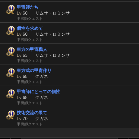
甲冑師たち
Lv
60
リムサ・ロミンサ
甲冑師クエスト
個性を求めて
Lv
60
リムサ・ロミンサ
甲冑師クエスト
東方の甲冑職人
Lv
63
リムサ・ロミンサ
甲冑師クエスト
東方式の甲冑作り
Lv
65
クガネ
甲冑師クエスト
甲冑師にとっての個性
Lv
68
クガネ
甲冑師クエスト
技術交流の果て
Lv
70
クガネ
甲冑師クエスト