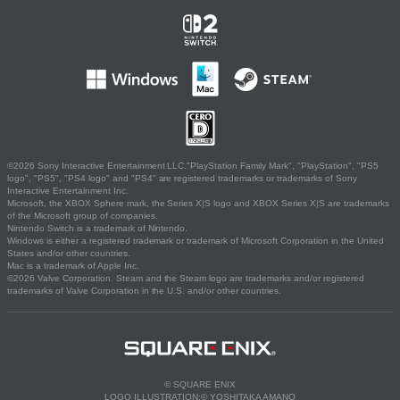
©2026 Sony Interactive Entertainment LLC."PlayStation Family Mark", "PlayStation", "PS5
logo", "PS5", "PS4 logo" and "PS4" are registered trademarks or trademarks of Sony
Interactive Entertainment Inc.
Microsoft, the XBOX Sphere mark, the Series X|S logo and XBOX Series X|S are trademarks
of the Microsoft group of companies.
Nintendo Switch is a trademark of Nintendo.
Windows is either a registered trademark or trademark of Microsoft Corporation in the United
States and/or other countries.
Mac is a trademark of Apple Inc.
©2026 Valve Corporation. Steam and the Steam logo are trademarks and/or registered
trademarks of Valve Corporation in the U.S. and/or other countries.
© SQUARE ENIX
LOGO ILLUSTRATION:© YOSHITAKA AMANO