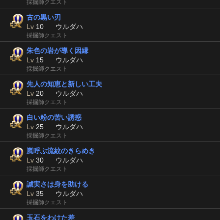
採掘師クエスト
古の黒い刃
Lv
10
ウルダハ
採掘師クエスト
朱色の岩が導く因縁
Lv
15
ウルダハ
採掘師クエスト
先人の知恵と新しい工夫
Lv
20
ウルダハ
採掘師クエスト
白い粉の苦い誘惑
Lv
25
ウルダハ
採掘師クエスト
嵐呼ぶ流紋のきらめき
Lv
30
ウルダハ
採掘師クエスト
誠実さは身を助ける
Lv
35
ウルダハ
採掘師クエスト
玉石をわけた差