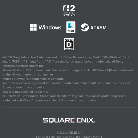
©2026 Sony Interactive Entertainment LLC."PlayStation Family Mark", "PlayStation", "PS5
logo", "PS5", "PS4 logo" and "PS4" are registered trademarks or trademarks of Sony
Interactive Entertainment Inc.
Microsoft, the XBOX Sphere mark, the Series X|S logo and XBOX Series X|S are trademarks
of the Microsoft group of companies.
Nintendo Switch is a trademark of Nintendo.
Windows is either a registered trademark or trademark of Microsoft Corporation in the United
States and/or other countries.
Mac is a trademark of Apple Inc.
©2026 Valve Corporation. Steam and the Steam logo are trademarks and/or registered
trademarks of Valve Corporation in the U.S. and/or other countries.
© SQUARE ENIX
LOGO ILLUSTRATION:© YOSHITAKA AMANO