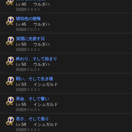
Lv
40
ウルダハ
採掘師クエスト
琥珀色の後悔
Lv
45
ウルダハ
採掘師クエスト
深淵に光差す日
Lv
50
ウルダハ
採掘師クエスト
終わり、そして始まり
Lv
50
ウルダハ
採掘師クエスト
戦い、そして生き様
Lv
53
イシュガルド
採掘師クエスト
再会、そして誓い
Lv
55
イシュガルド
採掘師クエスト
若さ、そして焦り
Lv
58
イシュガルド
採掘師クエスト