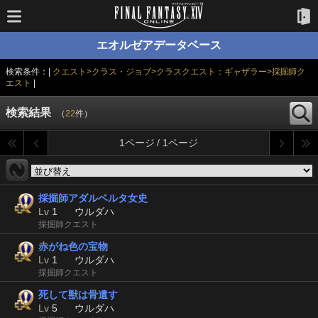
エオルゼアデータベース
検索条件：|
クエスト>クラス・ジョブ>クラスクエスト：ギャザラー>採掘師ク
エスト
|
検索結果
（
22
件）
1ページ / 1ページ
採掘師アダルベルタ女史
Lv
1
ウルダハ
採掘師クエスト
赤がね色の宝物
Lv
1
ウルダハ
採掘師クエスト
死して獣は骨遺す
Lv
5
ウルダハ