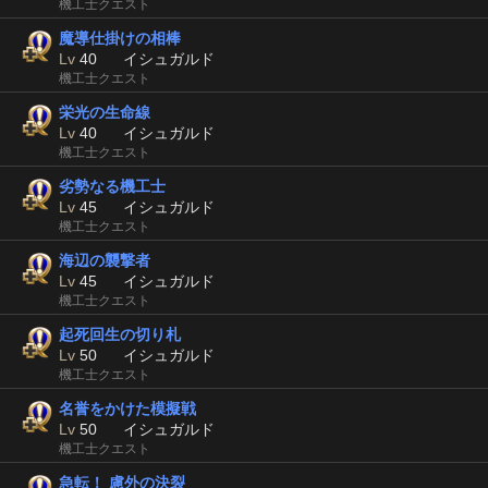
機工士クエスト
魔導仕掛けの相棒
Lv
40
イシュガルド
機工士クエスト
栄光の生命線
Lv
40
イシュガルド
機工士クエスト
劣勢なる機工士
Lv
45
イシュガルド
機工士クエスト
海辺の襲撃者
Lv
45
イシュガルド
機工士クエスト
起死回生の切り札
Lv
50
イシュガルド
機工士クエスト
名誉をかけた模擬戦
Lv
50
イシュガルド
機工士クエスト
急転！ 慮外の決裂