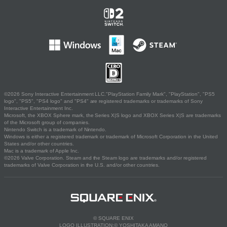
©2026 Sony Interactive Entertainment LLC."PlayStation Family Mark", "PlayStation", "PS5
logo", "PS5", "PS4 logo" and "PS4" are registered trademarks or trademarks of Sony
Interactive Entertainment Inc.
Microsoft, the XBOX Sphere mark, the Series X|S logo and XBOX Series X|S are trademarks
of the Microsoft group of companies.
Nintendo Switch is a trademark of Nintendo.
Windows is either a registered trademark or trademark of Microsoft Corporation in the United
States and/or other countries.
Mac is a trademark of Apple Inc.
©2026 Valve Corporation. Steam and the Steam logo are trademarks and/or registered
trademarks of Valve Corporation in the U.S. and/or other countries.
© SQUARE ENIX
LOGO ILLUSTRATION:© YOSHITAKA AMANO