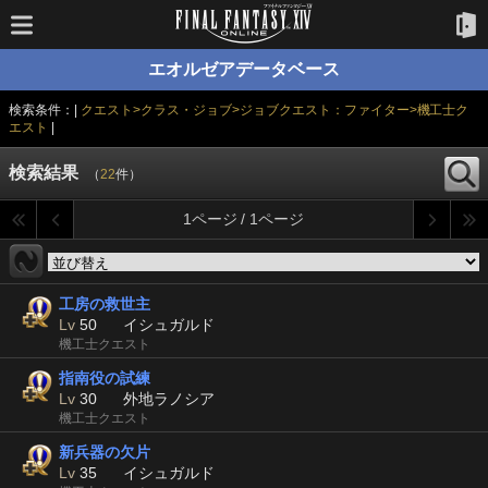
エオルゼアデータベース
検索条件：|
クエスト>クラス・ジョブ>ジョブクエスト：ファイター>機工士ク
エスト
|
検索結果
（
22
件）
1ページ / 1ページ
工房の救世主
Lv
50
イシュガルド
機工士クエスト
指南役の試練
Lv
30
外地ラノシア
機工士クエスト
新兵器の欠片
Lv
35
イシュガルド