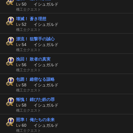
Lv
50
イシュガルド
機工士クエスト
壊滅！ 蒼き理想
Lv
52
イシュガルド
機工士クエスト
漂流！ 狙撃手の誠心
Lv
54
イシュガルド
機工士クエスト
挽回！ 敗者の真実
Lv
56
イシュガルド
機工士クエスト
包囲！ 緻密なる謀略
Lv
58
イシュガルド
機工士クエスト
慚愧！ 錆びた鉄の罪
Lv
58
イシュガルド
機工士クエスト
照準！ 俺たちの未来
Lv
60
イシュガルド
機工士クエスト