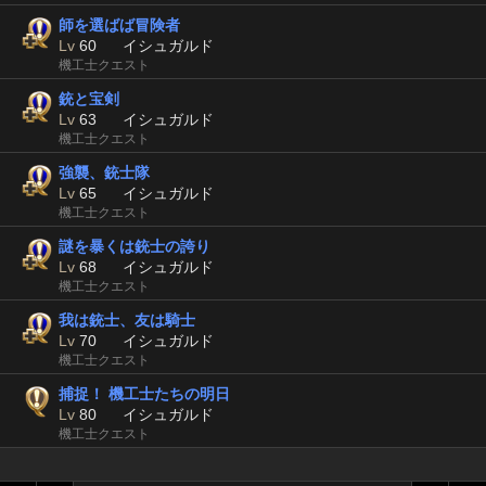
師を選ばば冒険者
Lv
60
イシュガルド
機工士クエスト
銃と宝剣
Lv
63
イシュガルド
機工士クエスト
強襲、銃士隊
Lv
65
イシュガルド
機工士クエスト
謎を暴くは銃士の誇り
Lv
68
イシュガルド
機工士クエスト
我は銃士、友は騎士
Lv
70
イシュガルド
機工士クエスト
捕捉！ 機工士たちの明日
Lv
80
イシュガルド
機工士クエスト