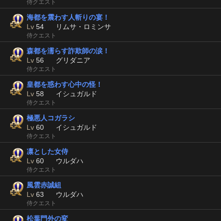
侍クエスト
海都を震わす人斬りの宴！
Lv
54
リムサ・ロミンサ
侍クエスト
森都を濡らす詐欺師の涙！
Lv
56
グリダニア
侍クエスト
皇都を惑わす心中の怪！
Lv
58
イシュガルド
侍クエスト
極悪人コガラシ
Lv
60
イシュガルド
侍クエスト
凛とした女侍
Lv
60
ウルダハ
侍クエスト
風雲赤誠組
Lv
63
ウルダハ
侍クエスト
松葉門外の変