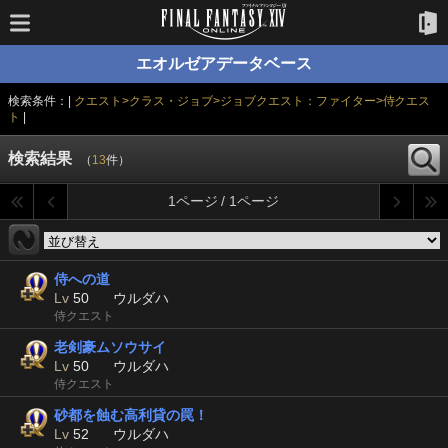
エオルゼアデータベース
検索条件：|
クエスト>クラス・ジョブ>ジョブクエスト：ファイター>侍クエス
ト
|
検索結果
（
13
件）
1ページ / 1ページ
侍への道
Lv
50
ウルダハ
侍クエスト
老剣豪ムソウサイ
Lv
50
ウルダハ
侍クエスト
砂都を蝕む高利貸の罠！
Lv
52
ウルダハ