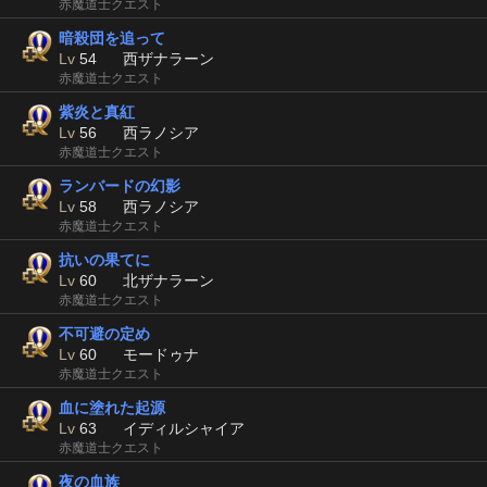
赤魔道士クエスト
暗殺団を追って
Lv
54
西ザナラーン
赤魔道士クエスト
紫炎と真紅
Lv
56
西ラノシア
赤魔道士クエスト
ランバードの幻影
Lv
58
西ラノシア
赤魔道士クエスト
抗いの果てに
Lv
60
北ザナラーン
赤魔道士クエスト
不可避の定め
Lv
60
モードゥナ
赤魔道士クエスト
血に塗れた起源
Lv
63
イディルシャイア
赤魔道士クエスト
夜の血族