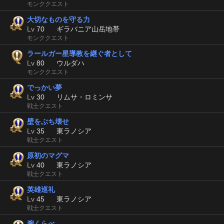
モンククエスト
大切なものを守る力
Lv
70
ギラバニア山岳地帯
モンククエスト
ラールガー星導教を継ぐ者として
Lv
80
ウルダハ
モンククエスト
でっかい夢
Lv
30
リムサ・ロミンサ
戦士クエスト
壁をぶち壊せ
Lv
35
東ラノシア
戦士クエスト
原初のマグマ
Lv
40
東ラノシア
戦士クエスト
英雄巡礼
Lv
45
東ラノシア
戦士クエスト
腕くらべ