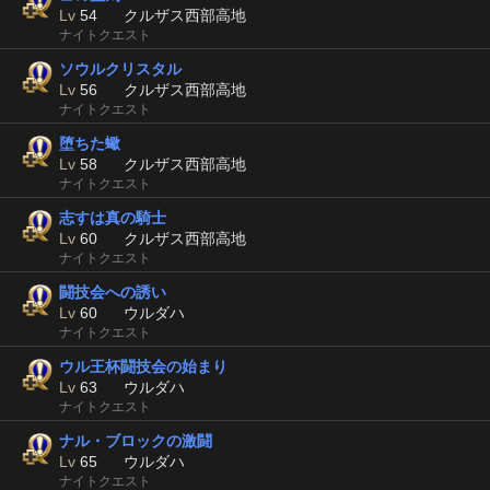
Lv
54
クルザス西部高地
ナイトクエスト
ソウルクリスタル
Lv
56
クルザス西部高地
ナイトクエスト
堕ちた蠍
Lv
58
クルザス西部高地
ナイトクエスト
志すは真の騎士
Lv
60
クルザス西部高地
ナイトクエスト
闘技会への誘い
Lv
60
ウルダハ
ナイトクエスト
ウル王杯闘技会の始まり
Lv
63
ウルダハ
ナイトクエスト
ナル・ブロックの激闘
Lv
65
ウルダハ
ナイトクエスト