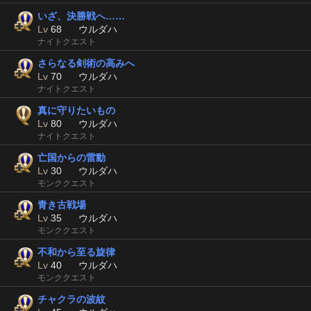
いざ、決勝戦へ……
Lv
68
ウルダハ
ナイトクエスト
さらなる剣術の高みへ
Lv
70
ウルダハ
ナイトクエスト
真に守りたいもの
Lv
80
ウルダハ
ナイトクエスト
亡国からの雷動
Lv
30
ウルダハ
モンククエスト
青き古戦場
Lv
35
ウルダハ
モンククエスト
不和から至る旋律
Lv
40
ウルダハ
モンククエスト
チャクラの波紋