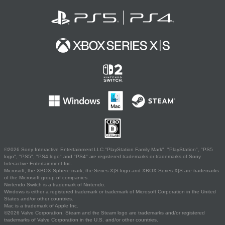
©2026 Sony Interactive Entertainment LLC."PlayStation Family Mark", "PlayStation", "PS5
logo", "PS5", "PS4 logo" and "PS4" are registered trademarks or trademarks of Sony
Interactive Entertainment Inc.
Microsoft, the XBOX Sphere mark, the Series X|S logo and XBOX Series X|S are trademarks
of the Microsoft group of companies.
Nintendo Switch is a trademark of Nintendo.
Windows is either a registered trademark or trademark of Microsoft Corporation in the United
States and/or other countries.
Mac is a trademark of Apple Inc.
©2026 Valve Corporation. Steam and the Steam logo are trademarks and/or registered
trademarks of Valve Corporation in the U.S. and/or other countries.