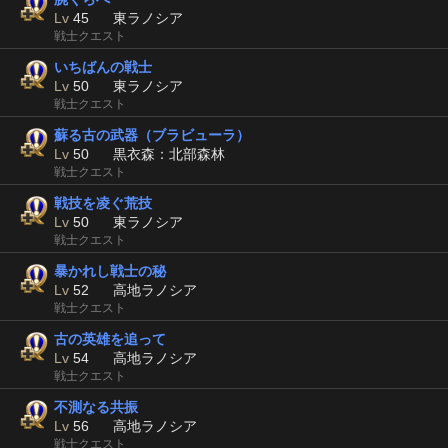
Lv
45
東ラノシア
戦士クエスト
いちばんの戦士
Lv
50
東ラノシア
戦士クエスト
蘇る古の武器（ブラビューラ）
Lv
50
黒衣森：北部森林
戦士クエスト
戦技を凌ぐ荒技
Lv
50
東ラノシア
戦士クエスト
暴かれし戦士の秘
Lv
52
高地ラノシア
戦士クエスト
古の英雄を追って
Lv
54
高地ラノシア
戦士クエスト
不測なる共振
Lv
56
高地ラノシア
戦士クエスト