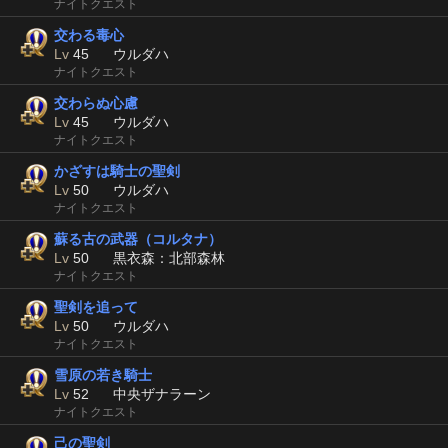
ナイトクエスト
交わる毒心
Lv
45
ウルダハ
ナイトクエスト
交わらぬ心慮
Lv
45
ウルダハ
ナイトクエスト
かざすは騎士の聖剣
Lv
50
ウルダハ
ナイトクエスト
蘇る古の武器（コルタナ）
Lv
50
黒衣森：北部森林
ナイトクエスト
聖剣を追って
Lv
50
ウルダハ
ナイトクエスト
雪原の若き騎士
Lv
52
中央ザナラーン
ナイトクエスト
己の聖剣