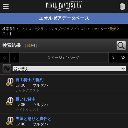
エオルゼアデータベース
検索条件：|
クエスト>クラス・ジョブ>ジョブクエスト：ファイター>賢者クエ
スト
|
検索結果
（
198
件）
1ページ / 4ページ
自由騎士の誓約
Lv
30
ウルダハ
ナイトクエスト
慕いし背中
Lv
35
ウルダハ
ナイトクエスト
失望と怒りと責任と
Lv
40
ウルダハ