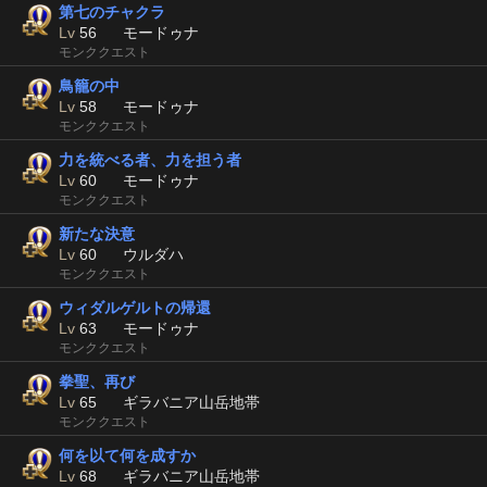
第七のチャクラ
Lv
56
モードゥナ
モンククエスト
鳥籠の中
Lv
58
モードゥナ
モンククエスト
力を統べる者、力を担う者
Lv
60
モードゥナ
モンククエスト
新たな決意
Lv
60
ウルダハ
モンククエスト
ウィダルゲルトの帰還
Lv
63
モードゥナ
モンククエスト
拳聖、再び
Lv
65
ギラバニア山岳地帯
モンククエスト
何を以て何を成すか
Lv
68
ギラバニア山岳地帯