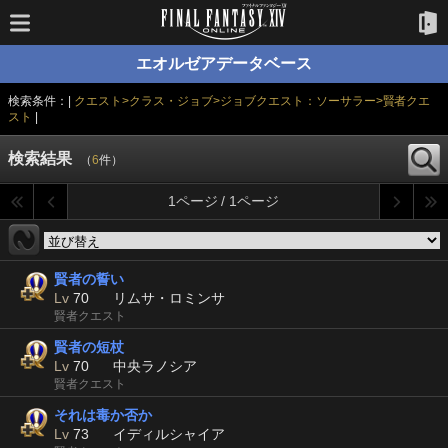
エオルゼアデータベース
検索条件：|
クエスト>クラス・ジョブ>ジョブクエスト：ソーサラー>賢者クエ
スト
|
検索結果
（
6
件）
1ページ / 1ページ
賢者の誓い
Lv
70
リムサ・ロミンサ
賢者クエスト
賢者の短杖
Lv
70
中央ラノシア
賢者クエスト
それは毒か否か
Lv
73
イディルシャイア