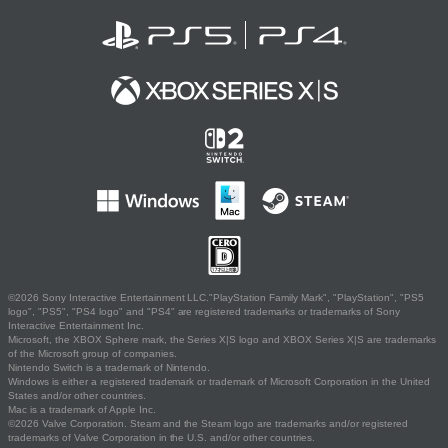
©2026 Sony Interactive Entertainment LLC."PlayStation Family Mark", "PlayStation", "PS5
logo", "PS5", "PS4 logo" and "PS4" are registered trademarks or trademarks of Sony
Interactive Entertainment Inc.
Microsoft, the XBOX Sphere mark, the Series X|S logo and XBOX Series X|S are trademarks
of the Microsoft group of companies.
Nintendo Switch is a trademark of Nintendo.
Windows is either a registered trademark or trademark of Microsoft Corporation in the United
States and/or other countries.
Mac is a trademark of Apple Inc.
©2026 Valve Corporation. Steam and the Steam logo are trademarks and/or registered
trademarks of Valve Corporation in the U.S. and/or other countries.