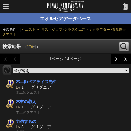
エオルゼアデータベース
検索条件：|
クエスト>クラス・ジョブ>クラスクエスト：クラフター>青魔道士
クエスト
|
検索結果
（
176
件）
1ページ / 4ページ
木工師ベアティヌ先生
Lv
1
グリダニア
木工師クエスト
木材の教え
Lv
1
グリダニア
木工師クエスト
力宿すもの
Lv
5
グリダニア