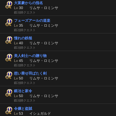
大富豪からの指名
Lv
30
リムサ・ロミンサ
鍛冶師クエスト
フェーズアールの道楽
Lv
35
リムサ・ロミンサ
鍛冶師クエスト
憧れの鉄槌
Lv
40
リムサ・ロミンサ
鍛冶師クエスト
美人剣士への贈り物
Lv
45
リムサ・ロミンサ
鍛冶師クエスト
想い乗せ羽ばたく剣
Lv
50
リムサ・ロミンサ
鍛冶師クエスト
鍛冶と家令
Lv
50
リムサ・ロミンサ
鍛冶師クエスト
令嬢と盗賊
Lv
53
イシュガルド