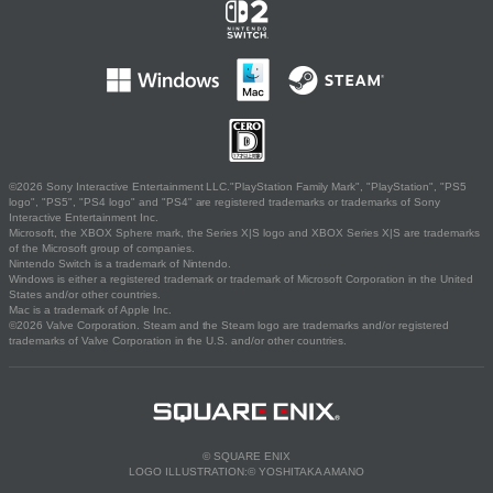
©2026 Sony Interactive Entertainment LLC."PlayStation Family Mark", "PlayStation", "PS5
logo", "PS5", "PS4 logo" and "PS4" are registered trademarks or trademarks of Sony
Interactive Entertainment Inc.
Microsoft, the XBOX Sphere mark, the Series X|S logo and XBOX Series X|S are trademarks
of the Microsoft group of companies.
Nintendo Switch is a trademark of Nintendo.
Windows is either a registered trademark or trademark of Microsoft Corporation in the United
States and/or other countries.
Mac is a trademark of Apple Inc.
©2026 Valve Corporation. Steam and the Steam logo are trademarks and/or registered
trademarks of Valve Corporation in the U.S. and/or other countries.
© SQUARE ENIX
LOGO ILLUSTRATION:© YOSHITAKA AMANO