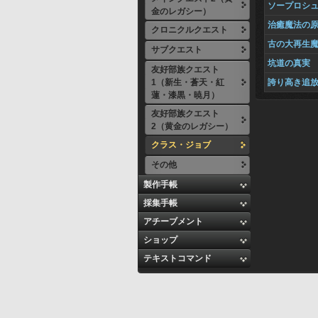
ソープロシ
金のレガシー）
治癒魔法の
クロニクルクエスト
古の大再生
サブクエスト
坑道の真実
友好部族クエスト
1（新生・蒼天・紅
誇り高き追
蓮・漆黒・暁月）
友好部族クエスト
2（黄金のレガシー）
クラス・ジョブ
その他
製作手帳
採集手帳
アチーブメント
ショップ
テキストコマンド