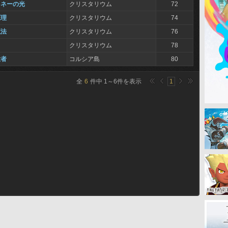
ュネーの光
クリスタリウム
72
原理
クリスタリウム
74
魔法
クリスタリウム
76
クリスタリウム
78
放者
コルシア島
80
全
6
件中
1
～
6
件を表示
1