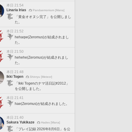
本日 21:54
Linaria Irias
Pandaemonium [Mana]
「黄金オオヌシ完了」を公開しまし
た。
本日 21:52
hehaqw(Zeromus)が結成されまし
た。
本日 21:50
hehehe(Zeromus)が結成されまし
た。
本日 21:48
Ikki Togen
Shinryu [Meteor]
「Ikki Togenのナマ活日記#2012」
を公開しました。
本日 21:41
hae(Zeromus)が結成されました。
本日 21:40
Sakura Yukikaze
Hades [Mana]
「プレイ記録 2026年8月6日」を公