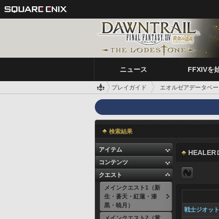
ニュース
FFXIVを
プレイガイド
エオルゼアデータベー
検索結果
アイテム
HEALE
コンテンツ
クエスト
メインクエスト1（新
生・蒼天・紅蓮・漆
黒・暁月）
戦士ジオッ
メインクエスト2（黄