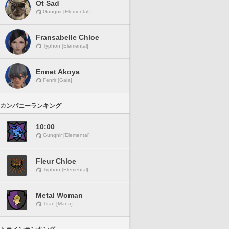
Ot Sad
Gungnir [Elemental]
Fransabelle Chloe
Typhon [Elemental]
Ennet Akoya
Fenrir [Gaia]
カンパニーランキング
10:00
Gungnir [Elemental]
Fleur Chloe
Typhon [Elemental]
Metal Woman
Titan [Mana]