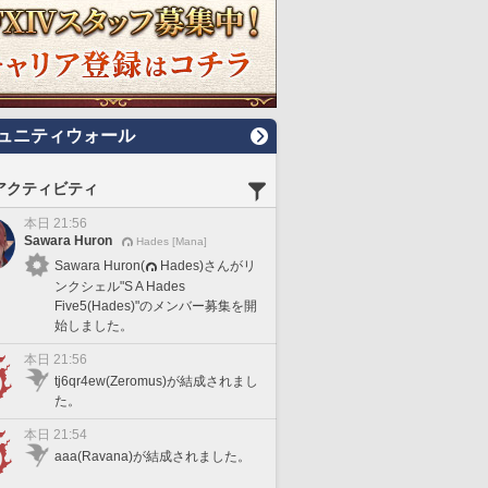
ュニティウォール
アクティビティ
本日 21:56
Sawara Huron
Hades [Mana]
Sawara Huron(
Hades)さんがリ
ンクシェル"S A Hades
Five5(Hades)"のメンバー募集を開
始しました。
本日 21:56
tj6qr4ew(Zeromus)が結成されまし
た。
本日 21:54
aaa(Ravana)が結成されました。