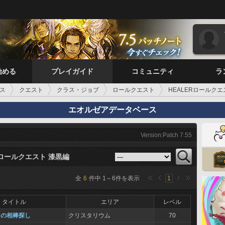
始める
プレイガイド
コミュニティ
ラ
ス
クエスト
クラス・ジョブ
ロールクエスト
HEALERロールクエ
エオルゼアデータベース
Version:Patch 7.55
Rロールクエスト 漆黒編
全
6
件中
1
～
6
件を表示
1
タイトル
エリア
レベル
トの相棒探し
クリスタリウム
70