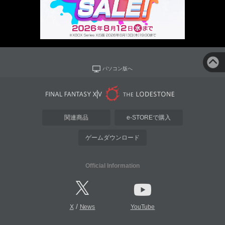
パソコン版へ
関連商品
e-STOREで購入
ゲームダウンロード
Official Information
/
X
News
YouTube