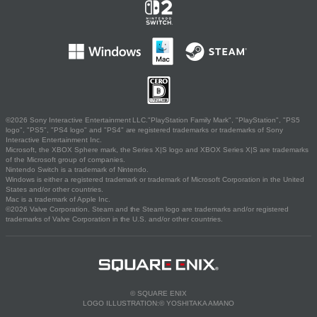
©2026 Sony Interactive Entertainment LLC."PlayStation Family Mark", "PlayStation", "PS5
logo", "PS5", "PS4 logo" and "PS4" are registered trademarks or trademarks of Sony
Interactive Entertainment Inc.
Microsoft, the XBOX Sphere mark, the Series X|S logo and XBOX Series X|S are trademarks
of the Microsoft group of companies.
Nintendo Switch is a trademark of Nintendo.
Windows is either a registered trademark or trademark of Microsoft Corporation in the United
States and/or other countries.
Mac is a trademark of Apple Inc.
©2026 Valve Corporation. Steam and the Steam logo are trademarks and/or registered
trademarks of Valve Corporation in the U.S. and/or other countries.
© SQUARE ENIX
LOGO ILLUSTRATION:© YOSHITAKA AMANO