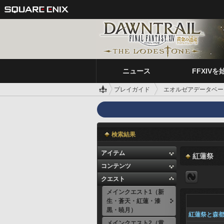
ニュース
FFXIVを
プレイガイド
エオルゼアデータベー
検索結果
アイテム
紅蓮祭
コンテンツ
クエスト
メインクエスト1（新
生・蒼天・紅蓮・漆
黒・暁月）
紅蓮祭と森
メインクエスト2（黄