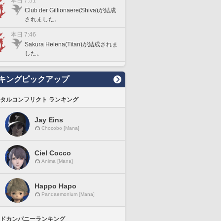
本日 7:51
Club der Gillionaere(Shiva)が結成
されました。
本日 7:46
Sakura Helena(Titan)が結成されま
した。
キングピックアップ
タルコンフリクト ランキング
Jay Eins
Chocobo [Mana]
Ciel Cocco
Anima [Mana]
Happo Hapo
Pandaemonium [Mana]
ドカンパニーランキング