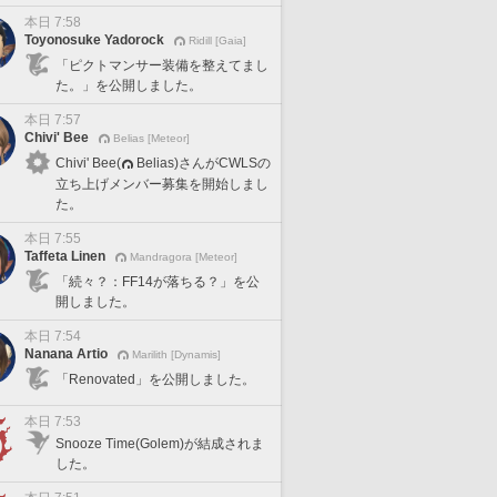
本日 7:58
Toyonosuke Yadorock
Ridill [Gaia]
「ピクトマンサー装備を整えてまし
た。」を公開しました。
本日 7:57
Chivi' Bee
Belias [Meteor]
Chivi' Bee(
Belias)さんがCWLSの
立ち上げメンバー募集を開始しまし
た。
本日 7:55
Taffeta Linen
Mandragora [Meteor]
「続々？：FF14が落ちる？」を公
開しました。
本日 7:54
Nanana Artio
Marilith [Dynamis]
「Renovated」を公開しました。
本日 7:53
Snooze Time(Golem)が結成されま
した。