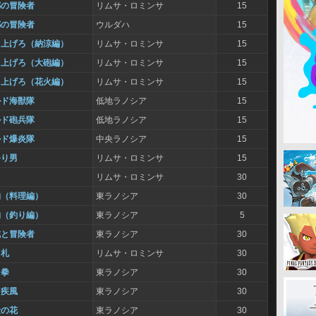
都の冒険者
リムサ・ロミンサ
15
都の冒険者
ウルダハ
15
り上げろ（納涼編）
リムサ・ロミンサ
15
り上げろ（大砲編）
リムサ・ロミンサ
15
り上げろ（花火編）
リムサ・ロミンサ
15
ルド海獣隊
低地ラノシア
15
ルド砲兵隊
低地ラノシア
15
ルド爆炎隊
中央ラノシア
15
祭り男
リムサ・ロミンサ
15
リムサ・ロミンサ
30
物（料理編）
東ラノシア
30
物（釣り編）
東ラノシア
5
賊と冒険者
東ラノシア
30
り札
リムサ・ロミンサ
30
き拳
東ラノシア
30
き疾風
東ラノシア
30
金の花
東ラノシア
30