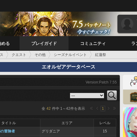
始める
プレイガイド
コミュニティ
ラ
ス
クエスト
その他
シーズナルイベント
紅蓮祭
エオルゼアデータベース
Version:Patch 7.55
全
42
件中
1
～
42
件を表示
1
タイトル
エリア
レベル
都の冒険者
グリダニア
15