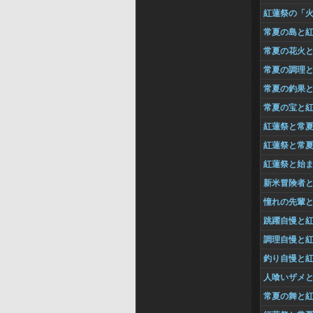
紅蓮祭の「
常夏の島と
常夏の花火
常夏の調理
常夏の釣果
常夏の宝と
紅蓮祭と常
紅蓮祭と常
紅蓮祭と始
新米冒険者
憧れの先輩
跳躍自慢と
調理自慢と
釣り自慢と
人喰いザメ
常夏の舞と