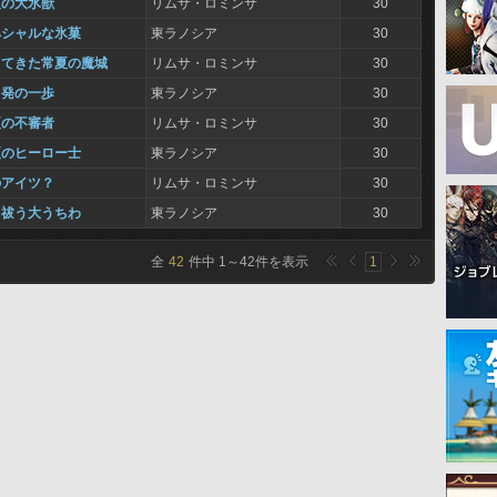
夏の大氷獣
リムサ・ロミンサ
30
ペシャルな氷菓
東ラノシア
30
ってきた常夏の魔城
リムサ・ロミンサ
30
出発の一歩
東ラノシア
30
夏の不審者
リムサ・ロミンサ
30
夏のヒーロー士
東ラノシア
30
のアイツ？
リムサ・ロミンサ
30
を祓う大うちわ
東ラノシア
30
全
42
件中
1
～
42
件を表示
1