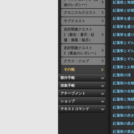
紅蓮祭と海
金のレガシー）
紅蓮祭と砂
クロニクルクエスト
紅蓮祭を盛
サブクエスト
紅蓮祭を盛
友好部族クエスト
1（新生・蒼天・紅
紅蓮祭を盛
蓮・漆黒・暁月）
紅蓮祭とギ
友好部族クエスト
紅蓮祭とギ
2（黄金のレガシー）
紅蓮祭とギ
クラス・ジョブ
紅蓮祭とお
その他
紅蓮祭の渚
製作手帳
紅蓮祭の名
採集手帳
紅蓮祭の名
アチーブメント
紅蓮祭と海
ショップ
紅蓮祭の切
テキストコマンド
紅蓮祭の赤
紅蓮祭の黒
紅蓮祭の黄