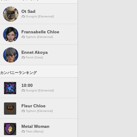
Ot Sad
Gungnir [Elemental]
Fransabelle Chloe
Typhon [Elemental]
Ennet Akoya
Fenrir [Gaia]
カンパニーランキング
10:00
Gungnir [Elemental]
Fleur Chloe
Typhon [Elemental]
Metal Woman
Titan [Mana]