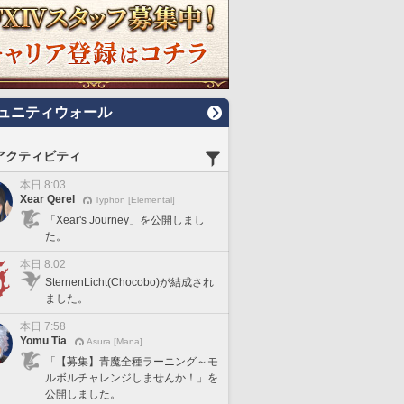
ュニティウォール
アクティビティ
本日 8:03
Xear Qerel
Typhon [Elemental]
「Xear's Journey」を公開しまし
た。
本日 8:02
SternenLicht(Chocobo)が結成され
ました。
本日 7:58
Yomu Tia
Asura [Mana]
「【募集】青魔全種ラーニング～モ
ルボルチャレンジしませんか！」を
公開しました。