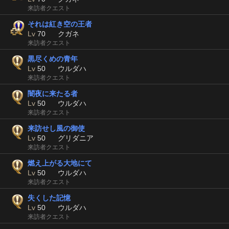
来訪者クエスト
それは紅き空の王者
Lv
70
クガネ
来訪者クエスト
黒尽くめの青年
Lv
50
ウルダハ
来訪者クエスト
闇夜に来たる者
Lv
50
ウルダハ
来訪者クエスト
来訪せし風の御使
Lv
50
グリダニア
来訪者クエスト
燃え上がる大地にて
Lv
50
ウルダハ
来訪者クエスト
失くした記憶
Lv
50
ウルダハ
来訪者クエスト