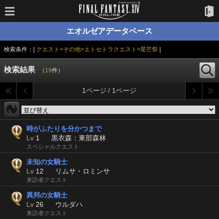
エオルゼアデータベース
検索条件：|
クエスト>その他>エトセトラクエスト>星芒祭
|
検索結果
（
19
件）
1ページ / 1ページ
時がふたりを分かつまで
Lv
1
黒衣森：東部森林
スペシャルクエスト
未知の女騎士
Lv
12
リムサ・ロミンサ
来訪者クエスト
異邦の女騎士
Lv
26
ウルダハ
来訪者クエスト