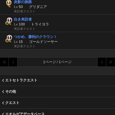
炎影の旅路
Lv
50
グリダニア
来訪者クエスト
白き来訪者
Lv
100
トライヨラ
来訪者クエスト
つかめ、勝利のクラウン！
Lv
15
ゴールドソーサー
来訪者クエスト
1ページ / 1ページ
エトセトラクエスト
その他
クエスト
エオルゼアデータベース