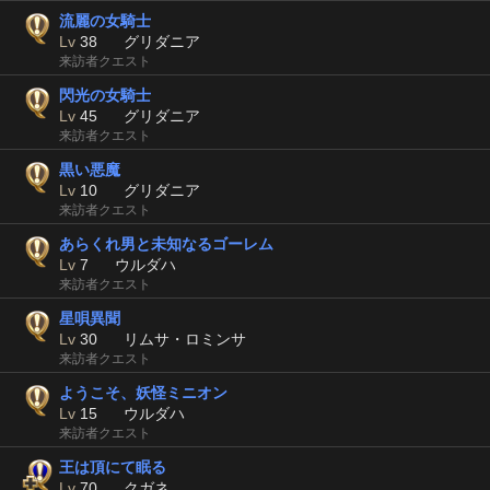
流麗の女騎士
Lv
38
グリダニア
来訪者クエスト
閃光の女騎士
Lv
45
グリダニア
来訪者クエスト
黒い悪魔
Lv
10
グリダニア
来訪者クエスト
あらくれ男と未知なるゴーレム
Lv
7
ウルダハ
来訪者クエスト
星唄異聞
Lv
30
リムサ・ロミンサ
来訪者クエスト
ようこそ、妖怪ミニオン
Lv
15
ウルダハ
来訪者クエスト
王は頂にて眠る
Lv
70
クガネ