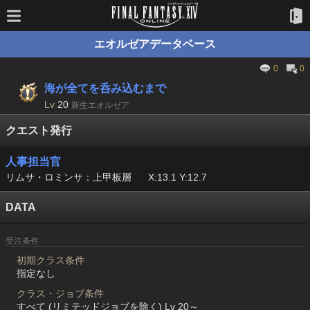
エオルゼアデータベース
0
0
海が全てを呑み込むまで
Lv
20
新生エオルゼア
クエスト発行
人事担当官
リムサ・ロミンサ：上甲板層
X:13.1 Y:12.7
DATA
受注条件
初期クラス条件
指定なし
クラス・ジョブ条件
すべて (リミテッドジョブを除く) Lv 20～