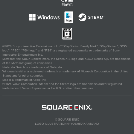
©2026 Sony Interactive Entertainment LLC."PlayStation Family Mark", "PlayStation", "PS5
logo", "PS5", "PS4 logo" and "PS4" are registered trademarks or trademarks of Sony
Interactive Entertainment Inc.
Microsoft, the XBOX Sphere mark, the Series X|S logo and XBOX Series X|S are trademarks
of the Microsoft group of companies.
Nintendo Switch is a trademark of Nintendo.
Windows is either a registered trademark or trademark of Microsoft Corporation in the United
States and/or other countries.
Mac is a trademark of Apple Inc.
©2026 Valve Corporation. Steam and the Steam logo are trademarks and/or registered
trademarks of Valve Corporation in the U.S. and/or other countries.
© SQUARE ENIX
LOGO ILLUSTRATION:© YOSHITAKA AMANO