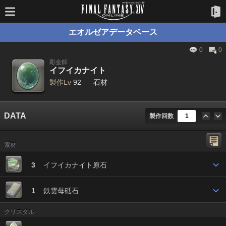
エオルゼアデータベース
0
0
彫金師
イフイカナイト
製作Lv
92
石材
DATA
製作回数
素材
3
イフイカナイト原石
1
鉄雲母砥石
クリスタル