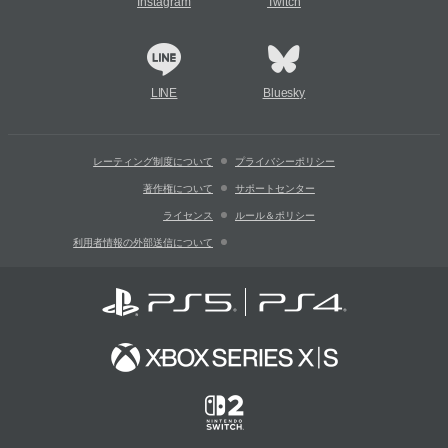
Instagram
Twitch
LINE
Bluesky
レーティング制度について
プライバシーポリシー
著作権について
サポートセンター
ライセンス
ルール＆ポリシー
利用者情報の外部送信について