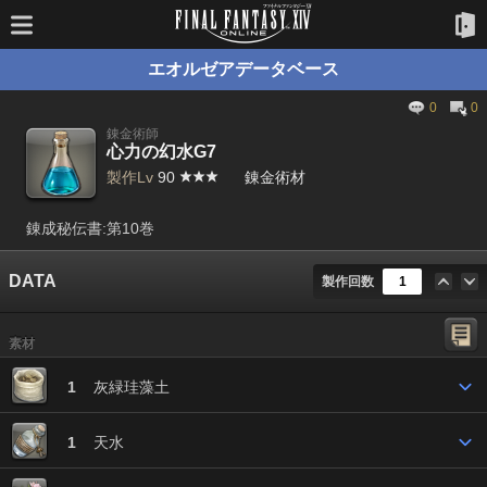
エオルゼアデータベース
0
0
錬金術師
心力の幻水G7
製作Lv
90
錬金術材
錬成秘伝書:第10巻
DATA
製作回数
素材
1
灰緑珪藻土
1
天水