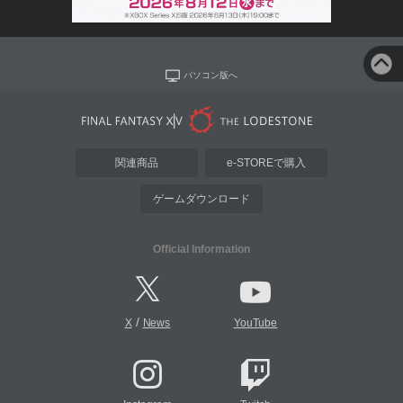
パソコン版へ
関連商品
e-STOREで購入
ゲームダウンロード
Official Information
/
X
News
YouTube