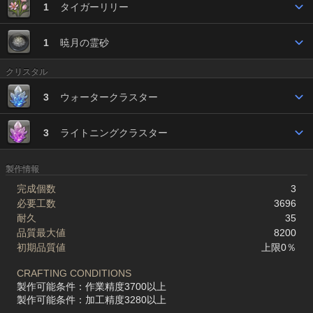
1
タイガーリリー
1
暁月の霊砂
クリスタル
3
ウォータークラスター
3
ライトニングクラスター
製作情報
完成個数
3
必要工数
3696
耐久
35
品質最大値
8200
初期品質値
上限0％
CRAFTING CONDITIONS
製作可能条件：作業精度3700以上
製作可能条件：加工精度3280以上