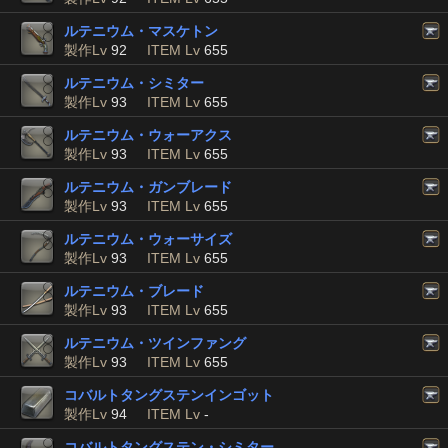
ルテニウム・マスケトン
製作Lv
92
ITEM Lv
655
ルテニウム・シミター
製作Lv
93
ITEM Lv
655
ルテニウム・ウォーアクス
製作Lv
93
ITEM Lv
655
ルテニウム・ガンブレード
製作Lv
93
ITEM Lv
655
ルテニウム・ウォーサイズ
製作Lv
93
ITEM Lv
655
ルテニウム・ブレード
製作Lv
93
ITEM Lv
655
ルテニウム・ツインファング
製作Lv
93
ITEM Lv
655
コバルトタングステンインゴット
製作Lv
94
ITEM Lv
-
コバルトタングステン・シミター