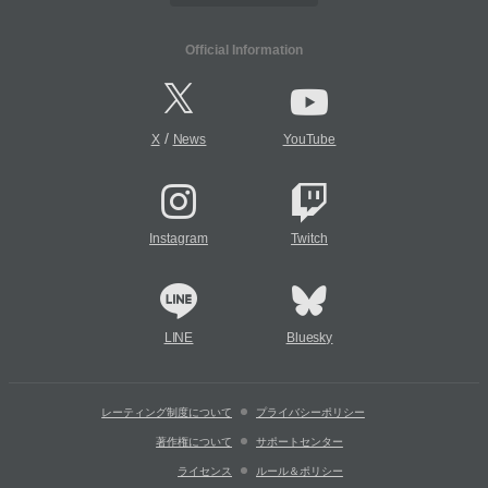
Official Information
/
X
News
YouTube
Instagram
Twitch
LINE
Bluesky
レーティング制度について
プライバシーポリシー
著作権について
サポートセンター
ライセンス
ルール＆ポリシー