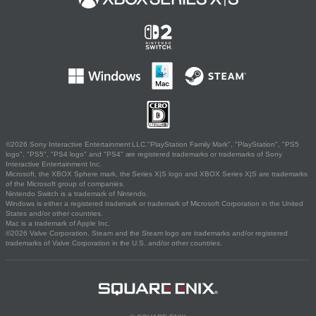
©2026 Sony Interactive Entertainment LLC."PlayStation Family Mark", "PlayStation", "PS5
logo", "PS5", "PS4 logo" and "PS4" are registered trademarks or trademarks of Sony
Interactive Entertainment Inc.
Microsoft, the XBOX Sphere mark, the Series X|S logo and XBOX Series X|S are trademarks
of the Microsoft group of companies.
Nintendo Switch is a trademark of Nintendo.
Windows is either a registered trademark or trademark of Microsoft Corporation in the United
States and/or other countries.
Mac is a trademark of Apple Inc.
©2026 Valve Corporation. Steam and the Steam logo are trademarks and/or registered
trademarks of Valve Corporation in the U.S. and/or other countries.