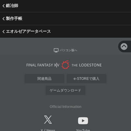
鍛冶師
製作手帳
エオルゼアデータベース
パソコン版へ
関連商品
e-STOREで購入
ゲームダウンロード
Official Information
/
X
News
YouTube