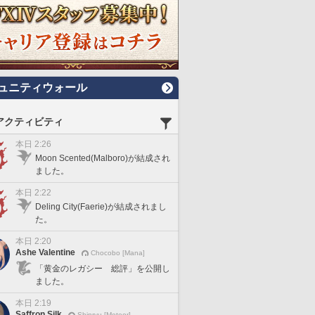
ュニティウォール
アクティビティ
本日 2:26
Moon Scented(Malboro)が結成され
ました。
本日 2:22
Deling City(Faerie)が結成されまし
た。
本日 2:20
Ashe Valentine
Chocobo [Mana]
「黄金のレガシー 総評」を公開し
ました。
本日 2:19
Saffron Silk
Shinryu [Meteor]