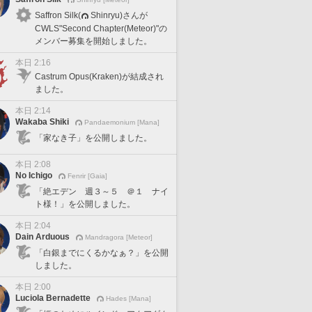
Saffron Silk(
Shinryu)さんが
CWLS"Second Chapter(Meteor)"の
メンバー募集を開始しました。
本日 2:16
Castrum Opus(Kraken)が結成され
ました。
本日 2:14
Wakaba Shiki
Pandaemonium [Mana]
「家なき子」を公開しました。
本日 2:08
No Ichigo
Fenrir [Gaia]
「絶エデン 週３～５ ＠１ ナイ
ト様！」を公開しました。
本日 2:04
Dain Arduous
Mandragora [Meteor]
「白銀までにくるかなぁ？」を公開
しました。
本日 2:00
Luciola Bernadette
Hades [Mana]