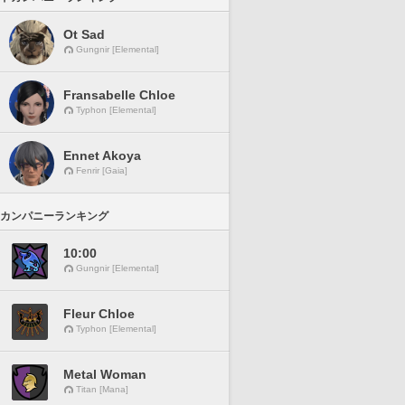
Ot Sad
Gungnir [Elemental]
Fransabelle Chloe
Typhon [Elemental]
Ennet Akoya
Fenrir [Gaia]
カンパニーランキング
10:00
Gungnir [Elemental]
Fleur Chloe
Typhon [Elemental]
Metal Woman
Titan [Mana]