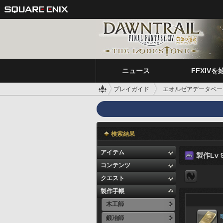
ニュース
FFXIVを
プレイガイド
エオルゼアデータベー
検索結果
アイテム
製作Lv 9
コンテンツ
クエスト
製作手帳
木工師
鍛冶師