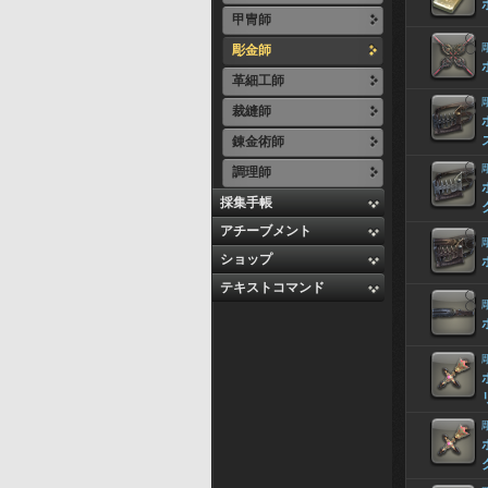
甲冑師
彫金師
革細工師
裁縫師
錬金術師
調理師
採集手帳
アチーブメント
ショップ
テキストコマンド