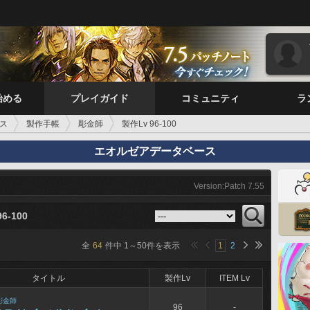
始める
プレイガイド
コミュニティ
ラ
ス
製作手帳
彫金師
製作Lv 96-100
エオルゼアデータベース
Version:Patch 7.55
6-100
全
64
件中
1
～
50
件を表示
1
2
タイトル
製作Lv
ITEM Lv
彫金師
96
-