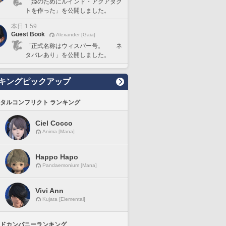
「姫のためにルインド・アクアダク
トを作った」を公開しました。
本日 1:59
Guest Book
Alexander [Gaia]
「正式名称はウィスパー号。 ネ
タバレあり」を公開しました。
キングピックアップ
タルコンフリクト ランキング
Ciel Cocco
Anima [Mana]
Happo Hapo
Pandaemonium [Mana]
Vivi Ann
Kujata [Elemental]
ドカンパニーランキング