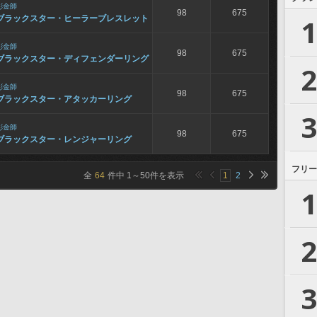
彫金師
98
675
1
ブラックスター・ヒーラーブレスレット
彫金師
98
675
ブラックスター・ディフェンダーリング
2
彫金師
98
675
ブラックスター・アタッカーリング
3
彫金師
98
675
ブラックスター・レンジャーリング
フリー
全
64
件中
1
～
50
件を表示
1
2
1
2
3