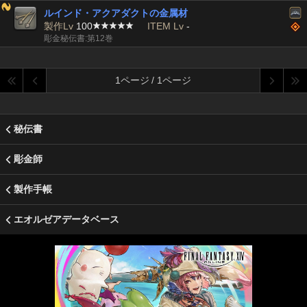
ルインド・アクアダクトの金属材
製作Lv
100
ITEM Lv
-
彫金秘伝書:第12巻
1ページ / 1ページ
秘伝書
彫金師
製作手帳
エオルゼアデータベース