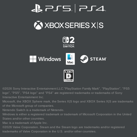
©2026 Sony Interactive Entertainment LLC."PlayStation Family Mark", "PlayStation", "PS5
logo", "PS5", "PS4 logo" and "PS4" are registered trademarks or trademarks of Sony
Interactive Entertainment Inc.
Microsoft, the XBOX Sphere mark, the Series X|S logo and XBOX Series X|S are trademarks
of the Microsoft group of companies.
Nintendo Switch is a trademark of Nintendo.
Windows is either a registered trademark or trademark of Microsoft Corporation in the United
States and/or other countries.
Mac is a trademark of Apple Inc.
©2026 Valve Corporation. Steam and the Steam logo are trademarks and/or registered
trademarks of Valve Corporation in the U.S. and/or other countries.