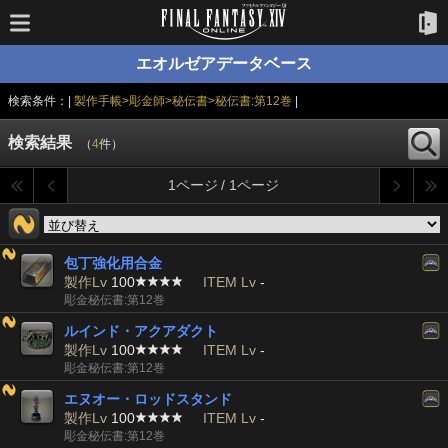
エオルゼアデータベース
検索条件：|
製作手帳>彫金師>秘伝書>秘伝書:第12巻
|
検索結果
（
4
件）
1ページ / 1ページ
包丁強化用合金
製作Lv
100
ITEM Lv
-
彫金秘伝書:第12巻
ルインド・アクアダクト
製作Lv
100
ITEM Lv
-
彫金秘伝書:第12巻
エヌオー・ロッドスタンド
製作Lv
100
ITEM Lv
-
彫金秘伝書:第12巻