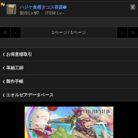
ハジケ食感タコス容器

製作Lv
97
ITEM Lv
-
1ページ / 1ページ
お得意様取引
革細工師
製作手帳
エオルゼアデータベース