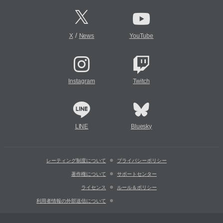
/
X
News
YouTube
Instagram
Twitch
LINE
Bluesky
レーティング制度について
プライバシーポリシー
著作権について
サポートセンター
ライセンス
ルール＆ポリシー
利用者情報の外部送信について