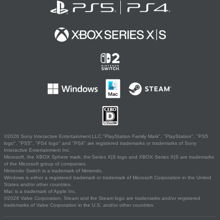
©2026 Sony Interactive Entertainment LLC."PlayStation Family Mark", "PlayStation", "PS5
logo", "PS5", "PS4 logo" and "PS4" are registered trademarks or trademarks of Sony
Interactive Entertainment Inc.
Microsoft, the XBOX Sphere mark, the Series X|S logo and XBOX Series X|S are trademarks
of the Microsoft group of companies.
Nintendo Switch is a trademark of Nintendo.
Windows is either a registered trademark or trademark of Microsoft Corporation in the United
States and/or other countries.
Mac is a trademark of Apple Inc.
©2026 Valve Corporation. Steam and the Steam logo are trademarks and/or registered
trademarks of Valve Corporation in the U.S. and/or other countries.