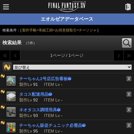
エオルゼアデータベース
検索条件：|
製作手帳>革細工師>お得意様取引>チーソジャ
|
検索結果
（
5
件）
1ページ / 1ページ
チーちゃん2号店広告看板

製作Lv
91
ITEM Lv
-
タコス配達用品

製作Lv
92
ITEM Lv
-
ネオタコス調理用具

製作Lv
93
ITEM Lv
-
チーちゃん販促チュニック必需品

製作Lv
95
ITEM Lv
-